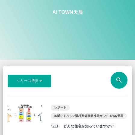
AI TOWN天辰
search
シリーズ選択
レポート
地球にやさしい環境整備事業補助金
,
AI TOWN天辰
“ZEH どんな住宅か知っていますか?”