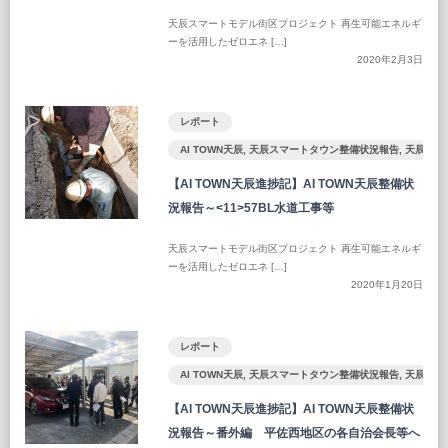
天辰スマートモデル街区プロジェクト 再生可能エネルギ
ーを活用したゼロエネ […]
2020年2月3日
レポート
AI TOWN天辰
,
天辰スマートタウン整備状況報告
,
天辰ST
【AI TOWN天辰進捗記】AI TOWN天辰整備状
況報告～<11>57BL水道工事等
天辰スマートモデル街区プロジェクト 再生可能エネルギ
ーを活用したゼロエネ […]
2020年1月20日
レポート
AI TOWN天辰
,
天辰スマートタウン整備状況報告
,
天辰ST
【AI TOWN天辰進捗記】AI TOWN天辰整備状
況報告～番外編 平佐西地区の各自治会長等へ