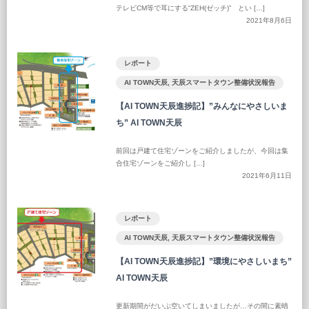
テレビCM等で耳にする“ZEH(ゼッチ)” とい […]
2021年8月6日
レポート
AI TOWN天辰
,
天辰スマートタウン整備状況報告
【AI TOWN天辰進捗記】”みんなにやさしいま
ち” AI TOWN天辰
前回は戸建て住宅ゾーンをご紹介しましたが、今回は集
合住宅ゾーンをご紹介し […]
2021年6月11日
レポート
AI TOWN天辰
,
天辰スマートタウン整備状況報告
【AI TOWN天辰進捗記】”環境にやさしいまち”
AI TOWN天辰
更新期間がだいぶ空いてしまいましたが…その間に素晴