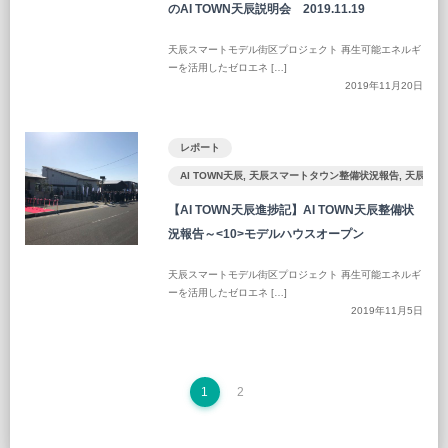
のAI TOWN天辰説明会 2019.11.19
天辰スマートモデル街区プロジェクト 再生可能エネルギ
ーを活用したゼロエネ […]
2019年11月20日
レポート
AI TOWN天辰
,
天辰スマートタウン整備状況報告
,
天辰ST
【AI TOWN天辰進捗記】AI TOWN天辰整備状
況報告～<10>モデルハウスオープン
天辰スマートモデル街区プロジェクト 再生可能エネルギ
ーを活用したゼロエネ […]
2019年11月5日
1
2