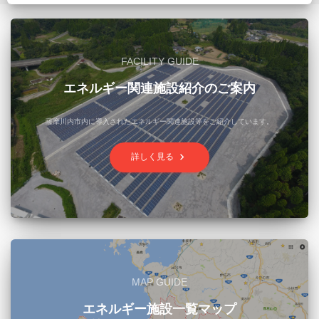
FACILITY GUIDE
エネルギー関連施設紹介のご案内
薩摩川内市内に導入されたエネルギー関連施設等をご紹介しています。
keyboard_arrow_right
詳しく見る
MAP GUIDE
エネルギー施設一覧マップ