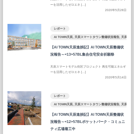
ーを活用したゼロエネ […]
2020年5月28日
レポート
AI TOWN天辰
,
天辰スマートタウン整備状況報告
,
天辰ST
【AI TOWN天辰進捗記】AI TOWN天辰整備状
況報告～<13>57BL集合住宅安全祈願祭
天辰スマートモデル街区プロジェクト 再生可能エネルギ
ーを活用したゼロエネ […]
2020年5月14日
レポート
AI TOWN天辰
,
天辰スマートタウン整備状況報告
,
天辰ST
【AI TOWN天辰進捗記】AI TOWN天辰整備状
況報告～<12>57BLポケットパーク・コミュニ
ティ広場着工中