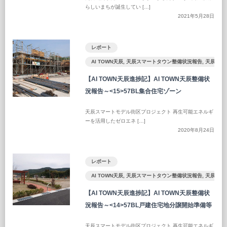
らしいまちが誕生してい […]
2021年5月28日
レポート
AI TOWN天辰
,
天辰スマートタウン整備状況報告
,
天辰ST
【AI TOWN天辰進捗記】AI TOWN天辰整備状
況報告～<15>57BL集合住宅ゾーン
天辰スマートモデル街区プロジェクト 再生可能エネルギ
ーを活用したゼロエネ […]
2020年8月24日
レポート
AI TOWN天辰
,
天辰スマートタウン整備状況報告
,
天辰ST
【AI TOWN天辰進捗記】AI TOWN天辰整備状
況報告～<14>57BL戸建住宅地分譲開始準備等
天辰スマートモデル街区プロジェクト 再生可能エネルギ