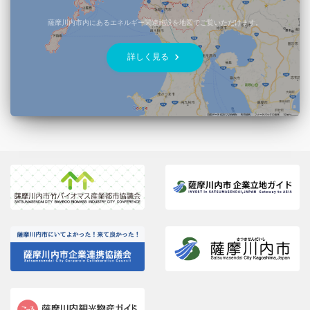
薩摩川内市内にあるエネルギー関連施設を地図でご覧いただけます。
keyboard_arrow_right
詳しく見る