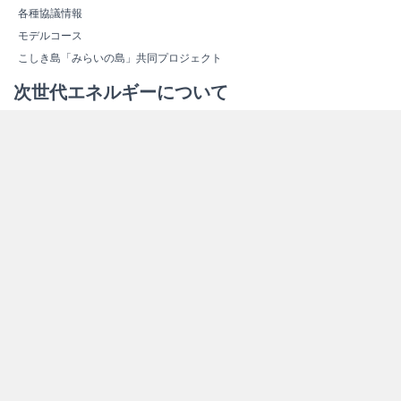
各種協議情報
モデルコース
こしき島「みらいの島」共同プロジェクト
次世代エネルギーについて
次世代エネルギーの概要
新しいエネルギー
スマートコミュニティ
エネルギー関連施設紹介
エネルギー関連施設マップ
その他情報
よくある質問（Ｑ＆Ａ）
資料ダウンロード
リンク集
サイトマップ
個人情報保護方針