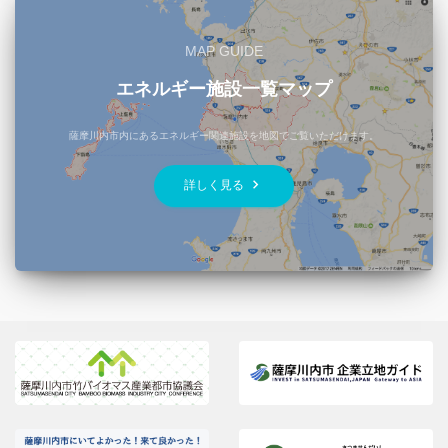
MAP GUIDE
エネルギー施設一覧マップ
薩摩川内市内にあるエネルギー関連施設を地図でご覧いただけます。
keyboard_arrow_right
詳しく見る