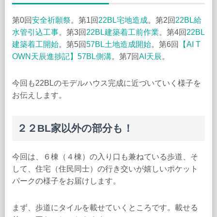
第0回
安全祈願祭
。第1回
22BL宅地造成
。第2回
22BL給
水管引込工事
。第3回
22BL建築着工前作業
。第4回
22BL
建築着工開始
。第5回
57BL土地造成開始
。第6回
【AI T
OWN天辰進捗記】57BL側溝
。第7回
AI天辰
。
今回も22BLのモデルハウス完成に近づいていく様子を
お伝えします。
２２BL家以外の部分も！
今回は、６棟（４棟）の入り口も兼ねている歩道、そ
して、住宅（住民同士）の行き交いが嬉しいポケット
パークの様子をお届けします。
まず、歩道にタイルを載せていくところです。載せる