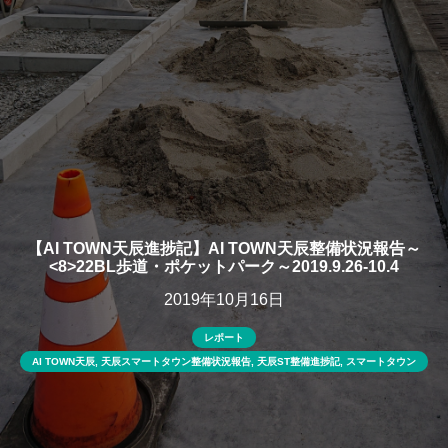
【AI TOWN天辰進捗記】AI TOWN天辰整備状況報告～
<8>22BL歩道・ポケットパーク～2019.9.26-10.4
2019年10月16日
レポート
AI TOWN天辰
,
天辰スマートタウン整備状況報告
,
天辰ST整備進捗記
,
スマートタウン