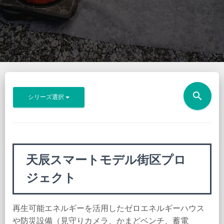
search
シリーズ選択
天辰スマートモデル街区プロ
ジェクト
再生可能エネルギーを活用したゼロエネルギーハウス
や防災設備（見守りカメラ、かまどベンチ、蓄電