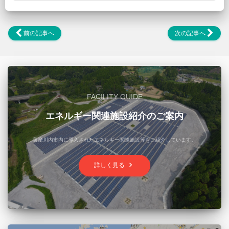
前の記事へ
次の記事へ
FACILITY GUIDE
エネルギー関連施設紹介のご案内
薩摩川内市内に導入されたエネルギー関連施設等をご紹介しています。
keyboard_arrow_right
詳しく見る