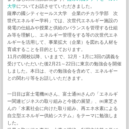
大学
についてお話させていただきました。
薩摩の國シティセールス大学 企業のチカラ学部 次
世代エネルギー学科」では、次世代エネルギー施設の
発電の仕組みや授業と供給のバランスを管理する仕組
み等を理解し、エネルギー管理をする等の次世代エネ
ルギーを活用して、事業拡大（企業）を図れる人材を
育成することを目的としております。
11月の開校以降、いままで、12月・1月に3回の講義を
受けていただいた後2月21～22日に東京の勉強会を開催
しました。本日は、その勉強会を含めて、エネルギー
との関わり等をお話しいただきます。
一日目は富士電機㈱さん、富士通㈱さんの「エネルギ
ー関連ビジネスの取り組みと今後の展望」、㈱東芝さ
んの「水素社会に向けた取り組み、再エネ水素による
自立型エネルギー供給システム」をテーマに勉強しま
した。