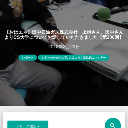
【おはエネ】田中石油ガス株式会社 上桝さん、田中さん
よりCS大学についてお話していただきました【第206回】
2018年3月22日
レポート
シティセールス大学
,
おはよう！次世代エネルギー
search
シリーズ選択