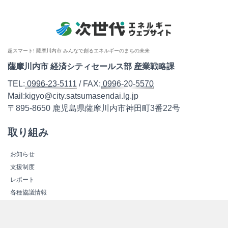
超スマート! 薩摩川内市 みんなで創るエネルギーのまちの未来
薩摩川内市 経済シティセールス部 産業戦略課
TEL:
0996-23-5111
/ FAX:
0996-20-5570
Mail:kigyo@city.satsumasendai.lg.jp
〒895-8650 鹿児島県薩摩川内市神田町3番22号
取り組み
お知らせ
支援制度
レポート
各種協議情報
モデルコース
こしき島「みらいの島」共同プロジェクト