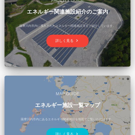
FACILITY GUIDE
エネルギー関連施設紹介のご案内
薩摩川内市内に導入されたエネルギー関連施設等をご紹介しています。
keyboard_arrow_right
詳しく見る
MAP GUIDE
エネルギー施設一覧マップ
薩摩川内市内にあるエネルギー関連施設を地図でご覧いただけます。
keyboard_arrow_right
詳しく見る