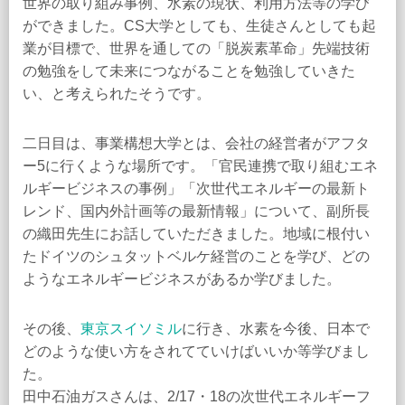
世界の取り組み事例、水素の現状、利用方法等の学び
ができました。CS大学としても、生徒さんとしても起
業が目標で、世界を通しての「脱炭素革命」先端技術
の勉強をして未来につながることを勉強していきた
い、と考えられたそうです。
二日目は、事業構想大学とは、会社の経営者がアフタ
ー5に行くような場所です。「官民連携で取り組むエネ
ルギービジネスの事例」「次世代エネルギーの最新ト
レンド、国内外計画等の最新情報」について、副所長
の織田先生にお話していただきました。地域に根付い
たドイツのシュタットベルケ経営のことを学び、どの
ようなエネルギービジネスがあるか学びました。
その後、
東京スイソミル
に行き、水素を今後、日本で
どのような使い方をされてていけばいいか等学びまし
た。
田中石油ガスさんは、2/17・18の次世代エネルギーフ