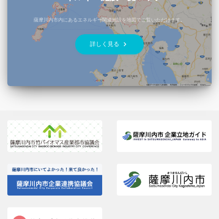
薩摩川内市内にあるエネルギー関連施設を地図でご覧いただけます。
keyboard_arrow_right
詳しく見る