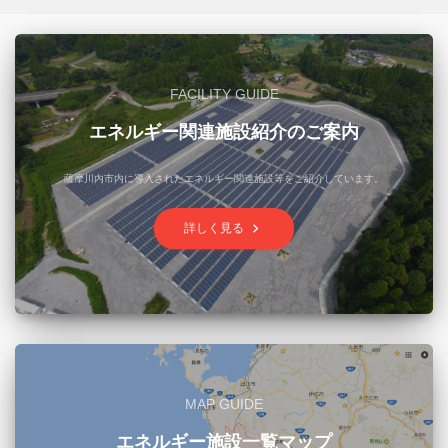
FACILITY GUIDE
エネルギー関連施設紹介のご案内
薩摩川内市内に導入されたエネルギー関連施設等をご紹介しています。
keyboard_arrow_right
詳しく見る
MAP GUIDE
エネルギー施設一覧マップ