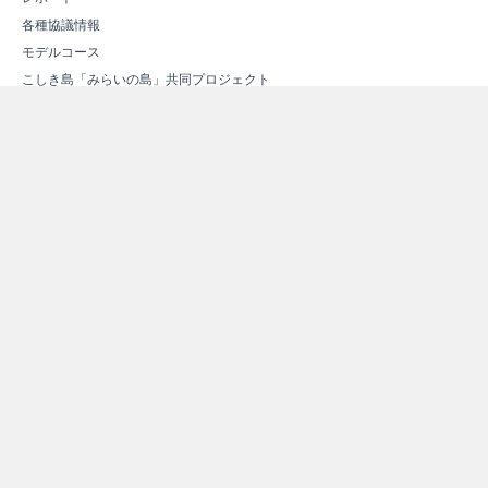
各種協議情報
モデルコース
こしき島「みらいの島」共同プロジェクト
次世代エネルギーについて
次世代エネルギーの概要
新しいエネルギー
スマートコミュニティ
エネルギー関連施設紹介
エネルギー関連施設マップ
その他情報
よくある質問（Ｑ＆Ａ）
資料ダウンロード
リンク集
サイトマップ
個人情報保護方針