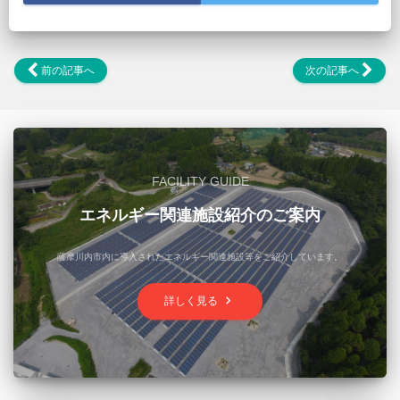
前の記事へ
次の記事へ
FACILITY GUIDE
エネルギー関連施設紹介のご案内
薩摩川内市内に導入されたエネルギー関連施設等をご紹介しています。
keyboard_arrow_right
詳しく見る