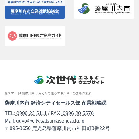
超スマート! 薩摩川内市 みんなで創るエネルギーのまちの未来
薩摩川内市 経済シティセールス部 産業戦略課
TEL:
0996-23-5111
/ FAX:
0996-20-5570
Mail:kigyo@city.satsumasendai.lg.jp
〒895-8650 鹿児島県薩摩川内市神田町3番22号