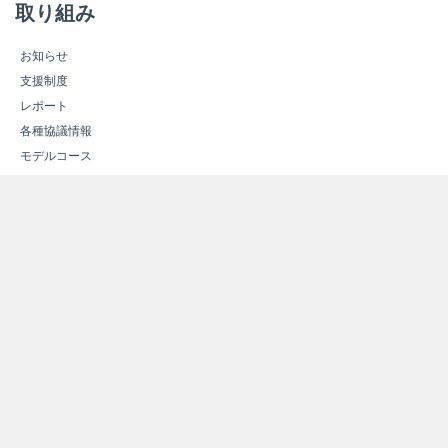
取り組み
お知らせ
支援制度
レポート
各種協議情報
モデルコース
こしき島「みらいの島」共同プロジェクト
次世代エネルギーについて
次世代エネルギーの概要
新しいエネルギー
スマートコミュニティ
エネルギー関連施設紹介
エネルギー関連施設マップ
その他情報
よくある質問（Ｑ＆Ａ）