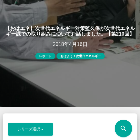
【おはエネ】次世代エネルギー対策監久保が次世代エネル
ギー課での取り組みについてお話しました。【第210回】
2018年4月16日
レポート
おはよう！次世代エネルギー
search
シリーズ選択