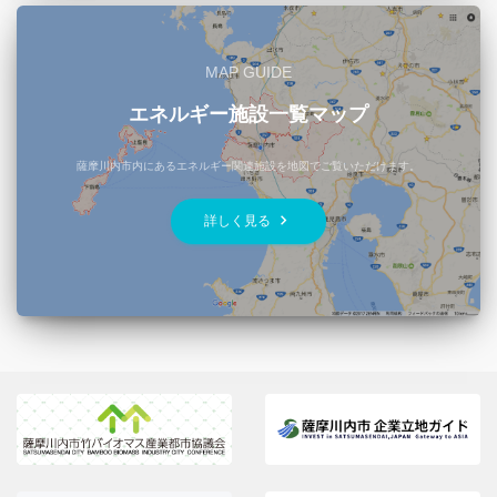
MAP GUIDE
エネルギー施設一覧マップ
薩摩川内市内にあるエネルギー関連施設を地図でご覧いただけます。
keyboard_arrow_right
詳しく見る