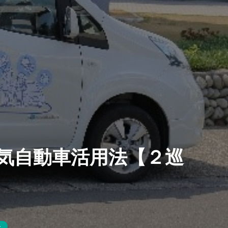
気自動車活用法【２巡
ト