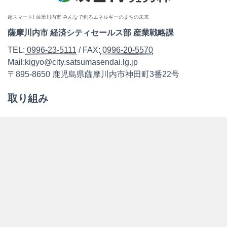
超スマート! 薩摩川内市 みんなで創るエネルギーのまちの未来
薩摩川内市 経済シティセールス部 産業戦略課
TEL:
0996-23-5111
/ FAX:
0996-20-5570
Mail:kigyo@city.satsumasendai.lg.jp
〒895-8650 鹿児島県薩摩川内市神田町3番22号
取り組み
お知らせ
支援制度
レポート
各種協議情報
モデルコース
こしき島「みらいの島」共同プロジェクト
次世代エネルギーについて
次世代エネルギーの概要