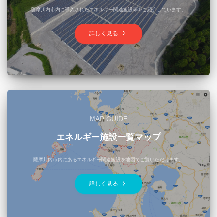
薩摩川内市内に導入されたエネルギー関連施設等をご紹介しています。
keyboard_arrow_right
詳しく見る
MAP GUIDE
エネルギー施設一覧マップ
薩摩川内市内にあるエネルギー関連施設を地図でご覧いただけます。
keyboard_arrow_right
詳しく見る