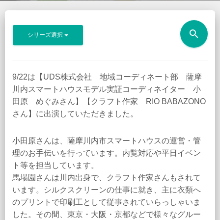
search
シリーズ選択
9/22は【UDS株式会社 地域コーディネート部 薩摩
川内スマートハウスモデル実証コーディネイター 小
田原 めぐみさん】【クラフト作家 RIO BABAZONO
さん】に出演していただきました。
小田原さんは、薩摩川内市スマートハウスの運営・管
理のお手伝いを行っています。内覧対応や平日イベン
ト等を担当しています。
馬場園さんは川内出身で、クラフト作家さんもされて
います。シルクスクリーンの仕事に就き、主に衣類へ
のプリントで印刷工として従事されていらっしゃいま
した。その間、東京・大阪・京都などで様々なグルー