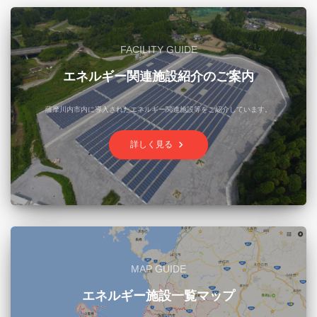
FACILITY GUIDE
エネルギー関連施設紹介のご案内
薩摩川内市内に導入されたエネルギー関連施設等をご紹介しています。
keyboard_arrow_right
詳しく見る
MAP GUIDE
エネルギー施設一覧マップ