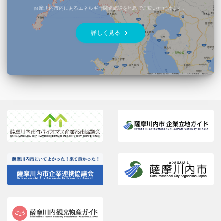
薩摩川内市内にあるエネルギー関連施設を地図でご覧いただけます。
keyboard_arrow_right
詳しく見る