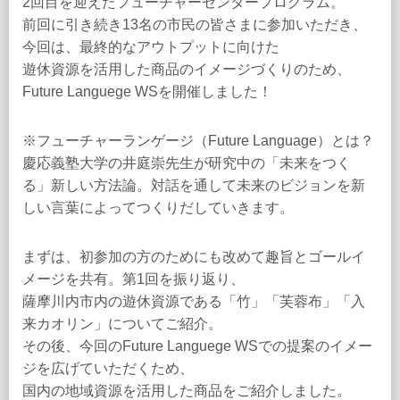
2回目を迎えたフューチャーセンタープログラム。
前回に引き続き13名の市民の皆さまに参加いただき、
今回は、最終的なアウトプットに向けた
遊休資源を活用した商品のイメージづくりのため、
Future Languege WSを開催しました！
※フューチャーランゲージ（Future Language）とは？
慶応義塾大学の井庭崇先生が研究中の「未来をつく
る」新しい方法論。対話を通して未来のビジョンを新
しい言葉によってつくりだしていきます。
まずは、初参加の方のためにも改めて趣旨とゴールイ
メージを共有。第1回を振り返り、
薩摩川内市内の遊休資源である「竹」「芙蓉布」「入
来カオリン」についてご紹介。
その後、今回のFuture Languege WSでの提案のイメー
ジを広げていただくため、
国内の地域資源を活用した商品をご紹介しました。