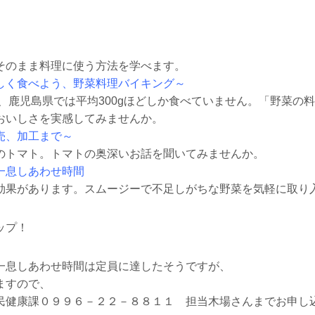
そのまま料理に使う方法を学べます。
しく食べよう、野菜料理バイキング～
が、鹿児島県では平均300gほどしか食べていません。「野菜の
おいしさを実感してみませんか。
売、加工まで～
のトマト。トマトの奥深いお話を聞いてみませんか。
一息しあわせ時間
効果があります。スムージーで不足しがちな野菜を気軽に取り
ップ！
一息しあわせ時間は定員に達したそうですが、
ますので、
民健康課０９９６－２２－８８１１ 担当木場さんまでお申し