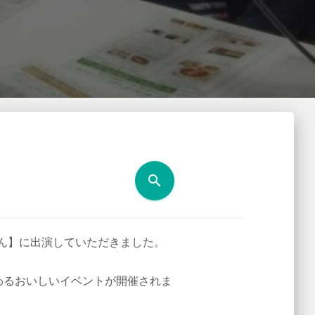
search
さん】に出演していただきました。
わるおいしいイベントが開催されま