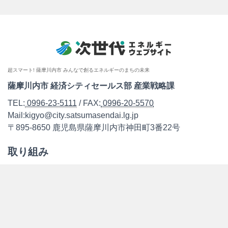
超スマート! 薩摩川内市 みんなで創るエネルギーのまちの未来
薩摩川内市 経済シティセールス部 産業戦略課
TEL:
0996-23-5111
/ FAX:
0996-20-5570
Mail:kigyo@city.satsumasendai.lg.jp
〒895-8650 鹿児島県薩摩川内市神田町3番22号
取り組み
お知らせ
支援制度
レポート
各種協議情報
モデルコース