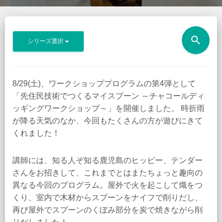
search
シリーズ選択
8/29(土)、ワークショッププログラムの第4弾として
「先住民技術でつくるマイスプーン ～チャコールディ
ッギングワークショップ～」を開催しました。 時折雨
が降る天気のなか、今回もたくさんの方が遊びにきて
くれました！
講師には、知る人ぞ知る鹿児島のヒッピー、テンダー
さんをお招きして、これまでとはまたちょっと趣向の
異なる今回のプログラム。屋外で火を起こして熾をつ
くり、室内で木材からスプーンをナイフで削りだし、
再び屋外でスプーンのくぼみ部分を炭で焼きながら削