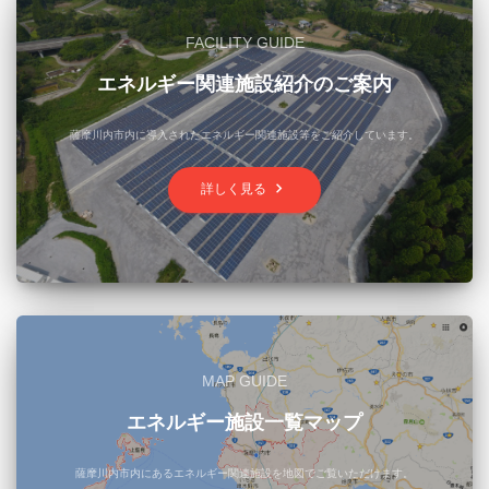
FACILITY GUIDE
エネルギー関連施設紹介のご案内
薩摩川内市内に導入されたエネルギー関連施設等をご紹介しています。
keyboard_arrow_right
詳しく見る
MAP GUIDE
エネルギー施設一覧マップ
薩摩川内市内にあるエネルギー関連施設を地図でご覧いただけます。