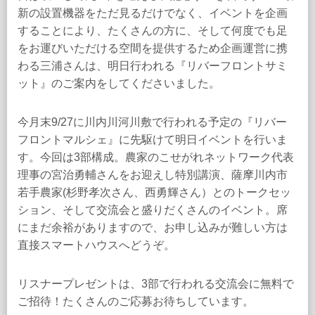
新の設置機器をただ見るだけでなく、イベントを企画
することにより、たくさんの方に、そして何度でも足
をお運びいただける空間を提供するため企画運営に携
わる三浦さんは、明日行われる『リバーフロントサミ
ット』のご案内をしてくださいました。
今月末9/27に川内川河川敷で行われる予定の『リバー
フロントマルシェ』に先駆けて明日イベントを行いま
す。今回は3部構成。農家のこせがれネットワーク代表
理事の宮治勇輔さんをお迎えし特別講演、薩摩川内市
若手農家(杉野孝次さん、西勇輝さん）とのトークセッ
ション、そして交流会と盛りだくさんのイベント。席
にまだ余裕がありますので、お申し込みが難しい方は
直接スマートハウスへどうぞ。
リスナープレゼントは、3部で行われる交流会に無料で
ご招待！たくさんのご応募お待ちしています。