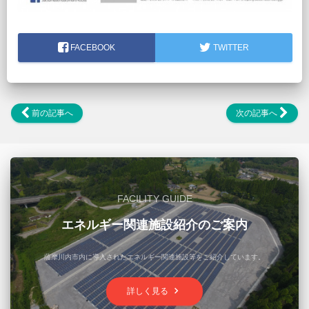
FACEBOOK
TWITTER
前の記事へ
次の記事へ
FACILITY GUIDE
エネルギー関連施設紹介のご案内
薩摩川内市内に導入されたエネルギー関連施設等をご紹介しています。
keyboard_arrow_right
詳しく見る