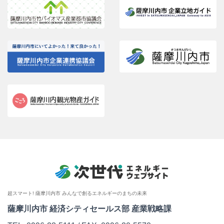
超スマート! 薩摩川内市 みんなで創るエネルギーのまちの未来
薩摩川内市 経済シティセールス部 産業戦略課