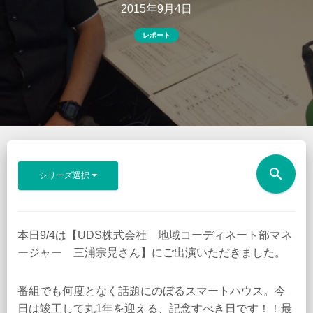
2015年9月4日
レポート
search
シリーズ選択
本日9/4は【UDS株式会社 地域コーディネート部マネ
ージャー 三浦宗晃さん】にご出演いただきました。
番組でも何度となく話題にのぼるスマートハウス。今
日は竣工して丸1年を迎える、記念すべき日です！！最