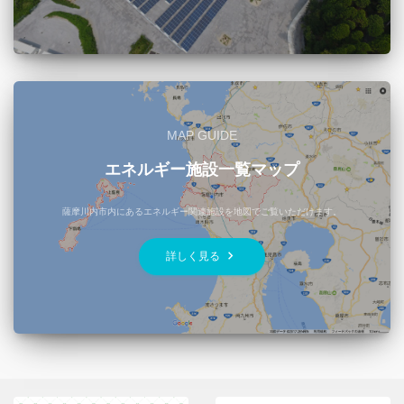
MAP GUIDE
エネルギー施設一覧マップ
薩摩川内市内にあるエネルギー関連施設を地図でご覧いただけます。
keyboard_arrow_right
詳しく見る