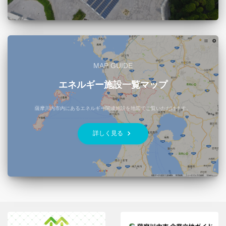
MAP GUIDE
エネルギー施設一覧マップ
薩摩川内市内にあるエネルギー関連施設を地図でご覧いただけます。
keyboard_arrow_right
詳しく見る