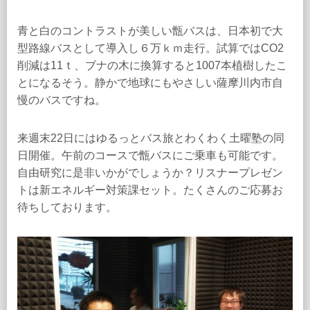
青と白のコントラストが美しい甑バスは、日本初で大
型路線バスとして導入し６万ｋｍ走行。試算ではCO2
削減は11ｔ、ブナの木に換算すると1007本植樹したこ
とになるそう。静かで地球にもやさしい薩摩川内市自
慢のバスですね。
来週末22日にはゆるっとバス旅とわくわく土曜塾の同
日開催。午前のコースで甑バスにご乗車も可能です。
自由研究に是非いかがでしょうか？リスナープレゼン
トは新エネルギー対策課セット。たくさんのご応募お
待ちしております。