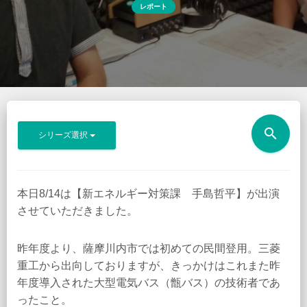
レポート
search
シリーズ選択
本日8/14は【新エネルギー対策課 手島哲平】が出演
させていただきました。
昨年度より、薩摩川内市では初めての民間登用。三菱
重工から出向しておりますが、きっかけはこれまた昨
年度導入された大型電気バス（甑バス）の技術者であ
ったこと。