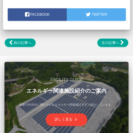
FACEBOOK
TWITTER
前の記事へ
次の記事へ
FACILITY GUIDE
エネルギー関連施設紹介のご案内
薩摩川内市内に導入されたエネルギー関連施設等をご紹介しています。
keyboard_arrow_right
詳しく見る