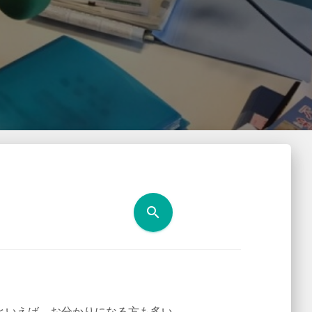
search
といえば、お分かりになる方も多い