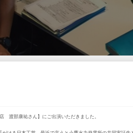
支店 渡部康祐さん】にご出演いただきました。
手がける日本工営。最近で言うと小鷹水力発電所の共同実証先