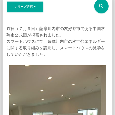
search
シリーズ選択
昨日（７月９日）薩摩川内市の友好都市である中国常
熟市公式団が視察されました。
スマートハウスにて、薩摩川内市の次世代エネルギー
に関する取り組みを説明し、スマートハウスの見学を
していただきました。