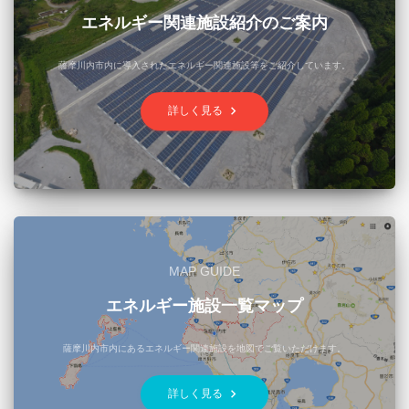
エネルギー関連施設紹介のご案内
薩摩川内市内に導入されたエネルギー関連施設等をご紹介しています。
keyboard_arrow_right
詳しく見る
MAP GUIDE
エネルギー施設一覧マップ
薩摩川内市内にあるエネルギー関連施設を地図でご覧いただけます。
keyboard_arrow_right
詳しく見る