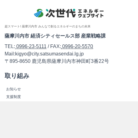
超スマート! 薩摩川内市 みんなで創るエネルギーのまちの未来
薩摩川内市 経済シティセールス部 産業戦略課
TEL:
0996-23-5111
/ FAX:
0996-20-5570
Mail:kigyo@city.satsumasendai.lg.jp
〒895-8650 鹿児島県薩摩川内市神田町3番22号
取り組み
お知らせ
支援制度
レポート
各種協議情報
モデルコース
こしき島「みらいの島」共同プロジェクト