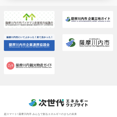
超スマート! 薩摩川内市 みんなで創るエネルギーのまちの未来