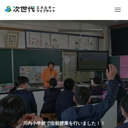
Togg
navig
川内小学校で出前授業を行いました！！