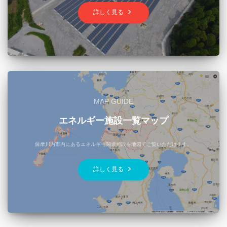
keyboard_arrow_right
詳しく見る
MAP GUIDE
エネルギー施設一覧マップ
薩摩川内市内にあるエネルギー関連施設を地図でご覧いただけます。
keyboard_arrow_right
詳しく見る