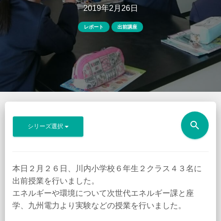
2019年2月26日
レポート
出前講座
search
シリーズ選択
本日２月２６日、川内小学校６年生２クラス４３名に
出前授業を行いました。
エネルギーや環境について次世代エネルギー課と座
学、九州電力より実験などの授業を行いました。