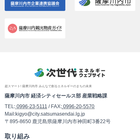
超スマート! 薩摩川内市 みんなで創るエネルギーのまちの未来
薩摩川内市 経済シティセールス部 産業戦略課
TEL:
0996-23-5111
/ FAX:
0996-20-5570
Mail:kigyo@city.satsumasendai.lg.jp
〒895-8650 鹿児島県薩摩川内市神田町3番22号
取り組み