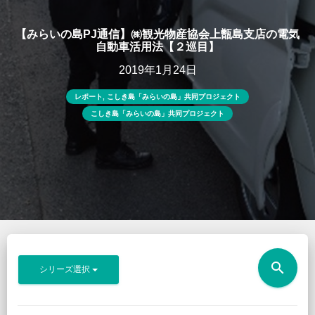
【みらいの島PJ通信】㈱観光物産協会上甑島支店の電気
自動車活用法【２巡目】
2019年1月24日
レポート
,
こしき島「みらいの島」共同プロジェクト
こしき島「みらいの島」共同プロジェクト
search
シリーズ選択