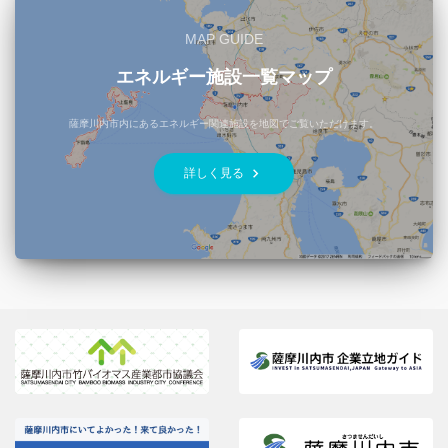
MAP GUIDE
エネルギー施設一覧マップ
薩摩川内市内にあるエネルギー関連施設を地図でご覧いただけます。
keyboard_arrow_right
詳しく見る