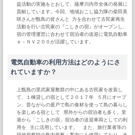
益活動の実施をとおして、薩摩川内市全体の発展に
貢献しています。今回、地域おこし協力隊の柴田美
咲さんが甑島の皆さんと 力を合わせて古民家再生
活動を行い古民家の『こしきの宿』がオープンし、
宿の管理運営に合わせて宿泊者の送迎に電気自動車
ｅ－ＮＶ２００が活躍しています。
電気自動車の利用方法はどのようにさ
れていますか？
上甑島の里武家屋敷群の中にある古民家を改装し
て、１棟貸しの宿として２０１７年 ５月にオープ
ン、昔ながらの釜戸で島の食材を使って島の暮らし
を楽しめる宿として 県外からの宿泊者も多く、里
港から「こしきの宿」宿泊者の送迎車両としての利
用を 主に活用しています。 また、旅行業者等の
現地視察時の島内視察・案内にも使用しており、走