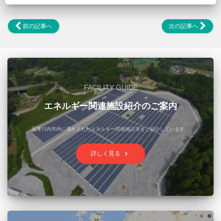
前の記事へ
次の記事へ
FACILITY GUIDE
エネルギー関連施設紹介のご案内
薩摩川内市内に導入されたエネルギー関連施設等をご紹介しています。
keyboard_arrow_right
詳しく見る