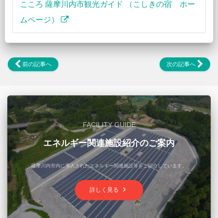
こころ 薩摩川内市観光ガイド （こしきの宿 ホー
ムページ）
前の記事へ
次の記事へ
FACILITY GUIDE
エネルギー関連施設紹介のご案内
薩摩川内市内に導入されたエネルギー関連施設等をご紹介しています。
keyboard_arrow_right
詳しく見る