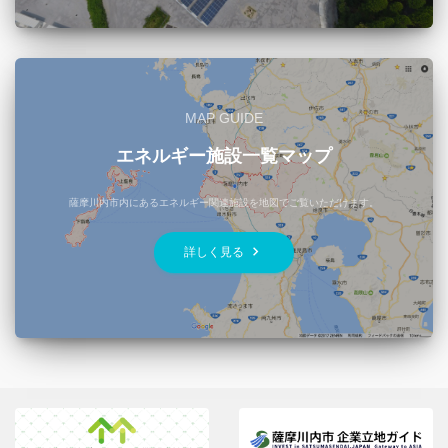
MAP GUIDE
エネルギー施設一覧マップ
薩摩川内市内にあるエネルギー関連施設を地図でご覧いただけます。
keyboard_arrow_right
詳しく見る