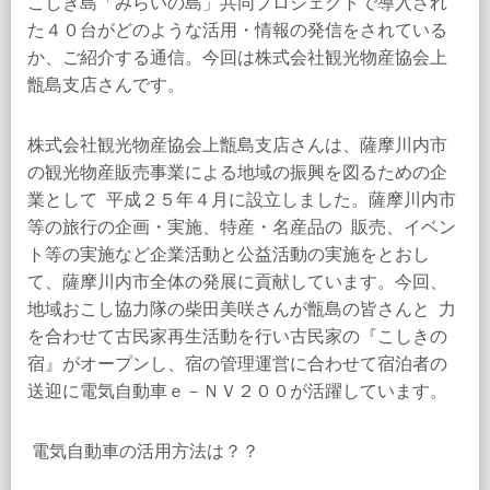
こしき島「みらいの島」共同プロジェクトで導入され
た４０台がどのような活用・情報の発信をされている
か、ご紹介する通信。今回は株式会社観光物産協会上
甑島支店さんです。
株式会社観光物産協会上甑島支店さんは、薩摩川内市
の観光物産販売事業による地域の振興を図るための企
業として 平成２５年４月に設立しました。薩摩川内市
等の旅行の企画・実施、特産・名産品の 販売、イベン
ト等の実施など企業活動と公益活動の実施をとおし
て、薩摩川内市全体の発展に貢献しています。今回、
地域おこし協力隊の柴田美咲さんが甑島の皆さんと 力
を合わせて古民家再生活動を行い古民家の『こしきの
宿』がオープンし、宿の管理運営に合わせて宿泊者の
送迎に電気自動車ｅ－ＮＶ２００が活躍しています。
電気自動車の活用方法は？？