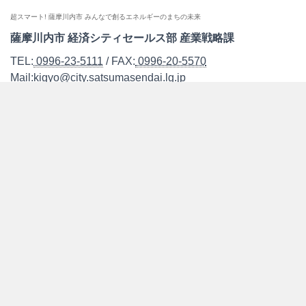
超スマート! 薩摩川内市 みんなで創るエネルギーのまちの未来
薩摩川内市 経済シティセールス部 産業戦略課
TEL:
0996-23-5111
/ FAX:
0996-20-5570
Mail:kigyo@city.satsumasendai.lg.jp
〒895-8650 鹿児島県薩摩川内市神田町3番22号
取り組み
お知らせ
支援制度
レポート
各種協議情報
モデルコース
こしき島「みらいの島」共同プロジェクト
次世代エネルギーについて
次世代エネルギーの概要