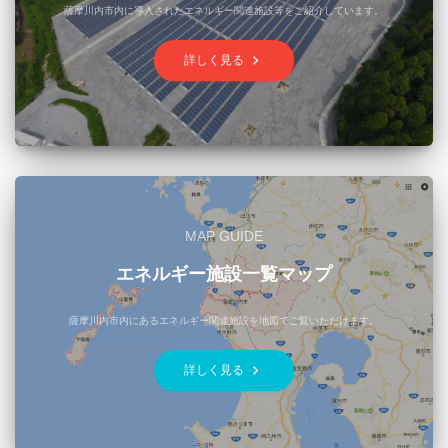
薩摩川内市内に導入されたエネルギー関連施設等をご紹介しています。
keyboard_arrow_right
詳しく見る
MAP GUIDE
エネルギー施設一覧マップ
薩摩川内市内にあるエネルギー関連施設を地図でご覧いただけます。
keyboard_arrow_right
詳しく見る