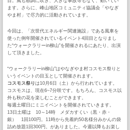
目。風も順調に吹き、大きな事故等もなく、動いてい
ます。さらに、峰山地区コミュニティ協議会「やなぎ
やま村」で尽力的に活動されています。
今回は、「次世代エネルギー関連施設」である風車を
使った例年開催されているイベント4回目となりまし
た“ウォークラリーin柳山”を開催されるにあたり、出演
して頂きました。
“ウォークラリーin柳山”はやなぎやま村コスモス祭りと
いうイベントの目玉として開催されます。
コスモス祭り
は10月6日（土）から行われています。
コスモスは、現在6~7分咲です。もちろん、コスモス以
外も秋の花を楽しむことができます。
毎週土曜日にミニイベントを開催されていきます。
13日土曜は 10～14時 メダカすくい（黒・赤・
銀） 1回100円。11時から先着約50名様分みかんの袋
詰め放題1回300円。がありました。今週以降もお楽し