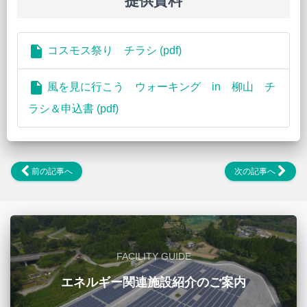
提供資料
insert_drive_file
コスモス祭り チラシ (pdf)
insert_drive_file
風を見に行こう ウォーキング in 柳山 チ
ラシ＆申込書 (pdf)
前の記事へ
次の記事へ
FACILITY GUIDE
エネルギー関連施設紹介のご案内