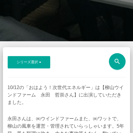
search
シリーズ選択
10/12の「おはよう！次世代エネルギー」は【柳山ウイ
ンドファーム 永田 哲崇さん】に出演していただき
ました。
永田さんは、㈱ウインドファームまた、㈱ワットで、
柳山の風車を運営・管理されていらっしゃいます。5年