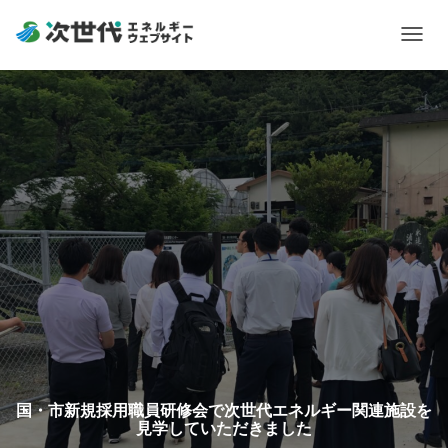
Togg
navig
国・市新規採用職員研修会で次世代エネルギー関連施設を
見学していただきました