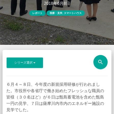
2018年6月8日
レポート
視察・見学
,
スマートハウス
search
シリーズ選択
６月４～８日、今年度の新規採用研修が行われまし
た。市役所や各省庁で働き始めたフレッシュな職員の
皆様（３０名ほど）が６日は甑島蓄電池を含めた甑島
一円の見学、７日は薩摩川内市内のエネルギー施設の
見学でした。