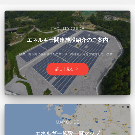
FACILITY GUIDE
エネルギー関連施設紹介のご案内
薩摩川内市内に導入されたエネルギー関連施設等をご紹介しています。
keyboard_arrow_right
詳しく見る
MAP GUIDE
エネルギー施設一覧マップ