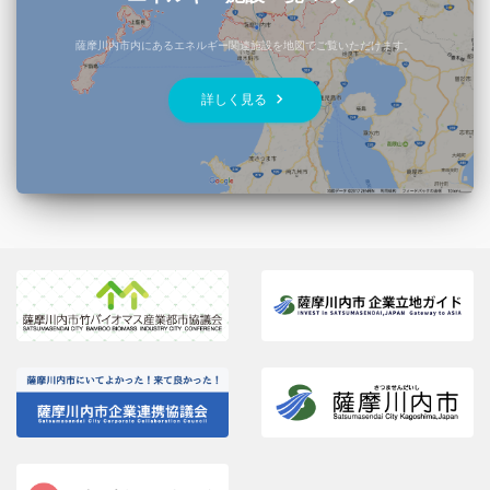
薩摩川内市内にあるエネルギー関連施設を地図でご覧いただけます。
keyboard_arrow_right
詳しく見る