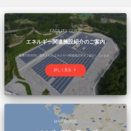
FACILITY GUIDE
エネルギー関連施設紹介のご案内
薩摩川内市内に導入されたエネルギー関連施設等をご紹介しています。
keyboard_arrow_right
詳しく見る
MAP GUIDE