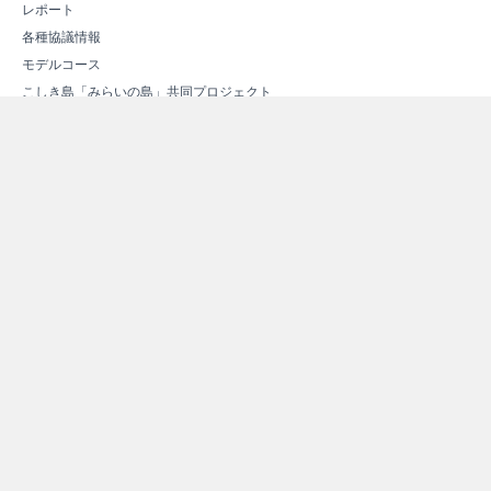
レポート
各種協議情報
モデルコース
こしき島「みらいの島」共同プロジェクト
次世代エネルギーについて
次世代エネルギーの概要
新しいエネルギー
スマートコミュニティ
エネルギー関連施設紹介
エネルギー関連施設マップ
その他情報
よくある質問（Ｑ＆Ａ）
資料ダウンロード
リンク集
サイトマップ
個人情報保護方針