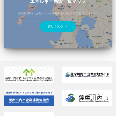
エネルギー施設一覧マップ
薩摩川内市内にあるエネルギー関連施設を地図でご覧いただけます。
keyboard_arrow_right
詳しく見る