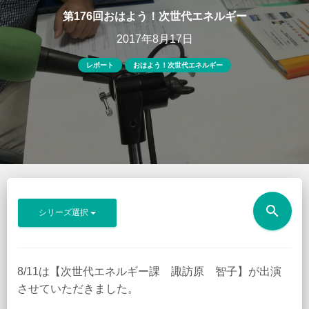
第176回おはよう！次世代エネルギー
2017年8月17日
レポート
おはよう！次世代エネルギー
search
シリーズ選択
8/11は【次世代エネルギー課 諏訪原 智子】が出演
させていただきました。