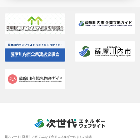
超スマート! 薩摩川内市 みんなで創るエネルギーのまちの未来