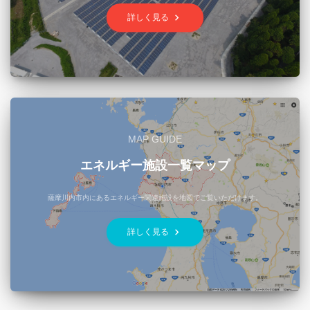
keyboard_arrow_right
詳しく見る
MAP GUIDE
エネルギー施設一覧マップ
薩摩川内市内にあるエネルギー関連施設を地図でご覧いただけます。
keyboard_arrow_right
詳しく見る