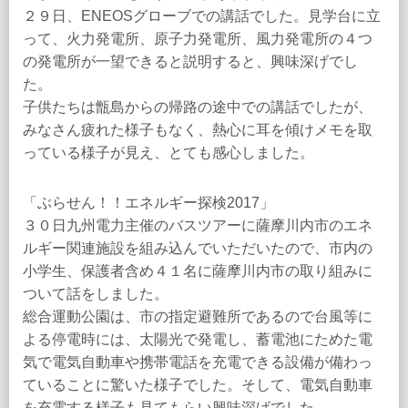
２９日、ENEOSグローブでの講話でした。見学台に立
って、火力発電所、原子力発電所、風力発電所の４つ
の発電所が一望できると説明すると、興味深げでし
た。
子供たちは甑島からの帰路の途中での講話でしたが、
みなさん疲れた様子もなく、熱心に耳を傾けメモを取
っている様子が見え、とても感心しました。
「ぶらせん！！エネルギー探検2017」
３０日九州電力主催のバスツアーに薩摩川内市のエネ
ルギー関連施設を組み込んでいただいたので、市内の
小学生、保護者含め４１名に薩摩川内市の取り組みに
ついて話をしました。
総合運動公園は、市の指定避難所であるので台風等に
よる停電時には、太陽光で発電し、蓄電池にためた電
気で電気自動車や携帯電話を充電できる設備が備わっ
ていることに驚いた様子でした。そして、電気自動車
を充電する様子も見てもらい興味深げでした。