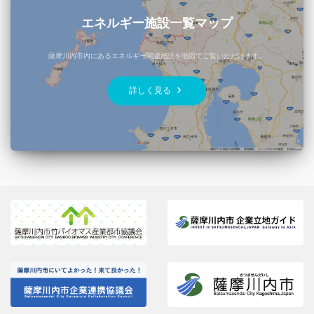
エネルギー施設一覧マップ
薩摩川内市内にあるエネルギー関連施設を地図でご覧いただけます。
keyboard_arrow_right
詳しく見る