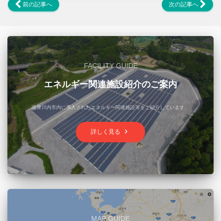
前の記事へ
次の記事へ
FACILITY GUIDE
エネルギー関連施設紹介のご案内
薩摩川内市内に導入されたエネルギー関連施設等をご紹介しています。
keyboard_arrow_right
詳しく見る
MAP GUIDE