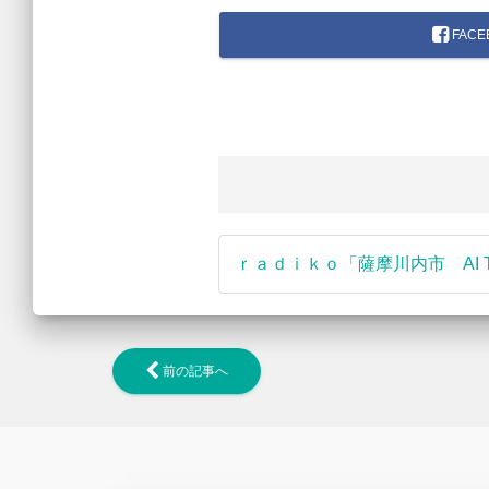
FACE
ｒａｄｉｋｏ「薩摩川内市 AI
前の記事へ