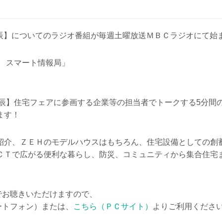
天辰】についてのラジオ番組が毎週土曜放送ＭＢＣラジオにて始
N スマート情報局」
。
天辰】住宅フェアに参画する企業等の担当者でトークする5分間
ます！
紹介、ＺＥＨのモデルハウスはもちろん、住宅設備としての創
ＣＴで広がる便利な暮らし、防災、コミュニティから集合住宅
料でお聴きいただけますので、
マートフォン）または、
こちら（ＰＣサイト）
よりご利用くださ