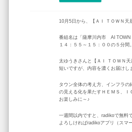
10月5日から、【ＡＩ ＴＯＷＮ
番組名は「薩摩川内市 AI TOW
１４：５５～１５：００の５分間
太ゆうきさんと【ＡＩ ＴＯＷＮ
短いですが、内容を濃くお届けし
タウン全体の考え方、インフラの
の見える化を果たすＨＥＭＳ、Ｉ
お楽しみに～♪
一週間以内ですと、radikoで無
よろしければradikoアプリ（ス