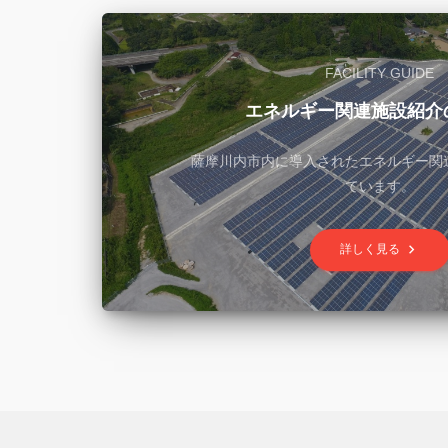
FACILITY GUIDE
エネルギー関連施設紹介
薩摩川内市内に導入されたエネルギー関
ています。
keyboard_arrow_right
詳しく見る