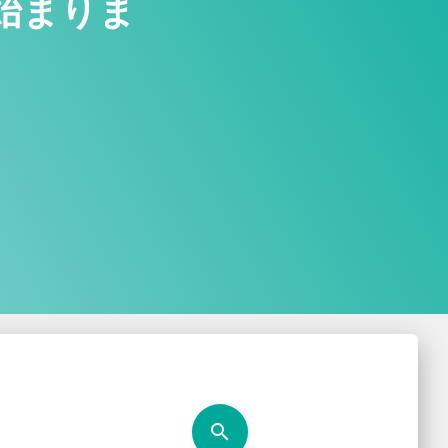
始まりま
search