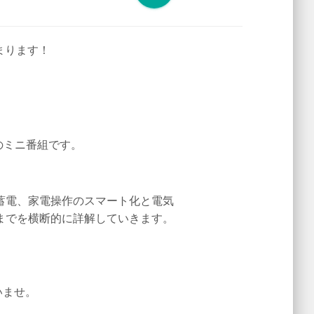
まります！
のミニ番組です。
蓄電、家電操作のスマート化と電気
までを横断的に
詳解していきます。
いませ。