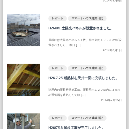
2014年8月8日
レポート
スマートハウス建築日記
H26/8/1 太陽光パネルが設置されました。
屋根には太陽光パネル５４枚、総出力約１０．３kWが設
置されました。 本日 […]
2014年8月1日
レポート
スマートハウス建築日記
H26.7.25 断熱材を天井一面に充填しました。
建屋内の屋根断熱施工は、屋根垂木１２０㎜内に３０㎜
の通気層を通気くんで確 […]
2014年7月25日
レポート
スマートハウス建築日記
H26/7/18 屋根工事が完了しました。