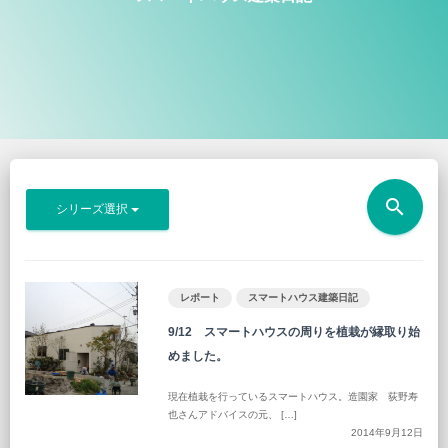
search
シリーズ選択
レポート
スマートハウス建築日記
9/12 スマートハウスの周りを植栽が縁取り始
めました。
現在植栽を行っているスマートハウス。造園家 荻野寿
也さんアドバイスの元、 […]
2014年9月12日