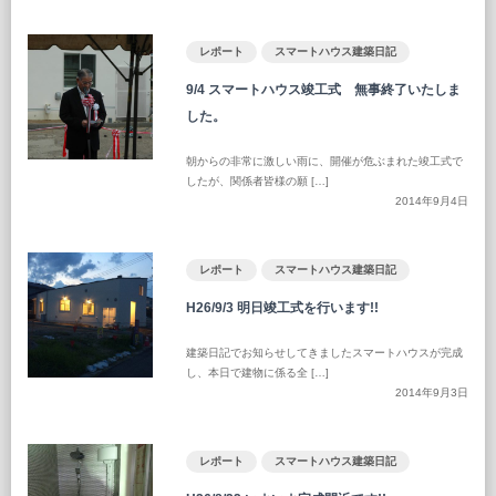
レポート
スマートハウス建築日記
9/4 スマートハウス竣工式 無事終了いたしま
した。
朝からの非常に激しい雨に、開催が危ぶまれた竣工式で
したが、関係者皆様の願 […]
2014年9月4日
レポート
スマートハウス建築日記
H26/9/3 明日竣工式を行います!!
建築日記でお知らせしてきましたスマートハウスが完成
し、本日で建物に係る全 […]
2014年9月3日
レポート
スマートハウス建築日記