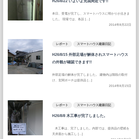
H26/8/22 いよいよ完成間近です!!
本日、受電が完了し、スマートハウスに明かりが点きま
した。 現場では、各設 […]
2014年8月22日
レポート
スマートハウス建築日記
H26/8/15 外部足場が解体されスマートハウス
の外観が確認できます!!
外部足場の解体が完了しました。 建物内は階段の取付
け、玄関ポーチは提供品 […]
2014年8月15日
レポート
スマートハウス建築日記
H26/8/8 木工事が完了しました。
木工事は、完了しました。内部では、提供品の壁紙を
天井面から施工し […]