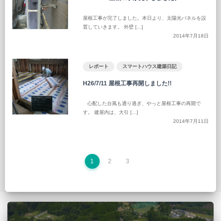
屋根工事が完了しました。本日より、太陽光パネルを設
置していきます。 外壁 […]
2014年7月18日
レポート
スマートハウス建築日記
H26/7/11 屋根工事再開しました!!
心配した台風も通り過ぎ、やっと屋根工事の再開で
す。 建屋内は、大引 […]
2014年7月11日
1
2
3