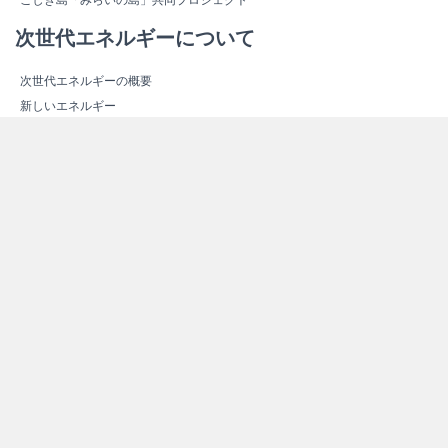
こしき島「みらいの島」共同プロジェクト
次世代エネルギーについて
次世代エネルギーの概要
新しいエネルギー
スマートコミュニティ
エネルギー関連施設紹介
エネルギー関連施設マップ
その他情報
よくある質問（Ｑ＆Ａ）
資料ダウンロード
リンク集
サイトマップ
個人情報保護方針
お問い合わせ