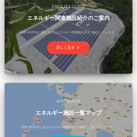
FACILITY GUIDE
エネルギー関連施設紹介のご案内
薩摩川内市内に導入されたエネルギー関連施設等をご紹介しています。
keyboard_arrow_right
詳しく見る
MAP GUIDE
エネルギー施設一覧マップ
薩摩川内市内にあるエネルギー関連施設を地図でご覧いただけます。