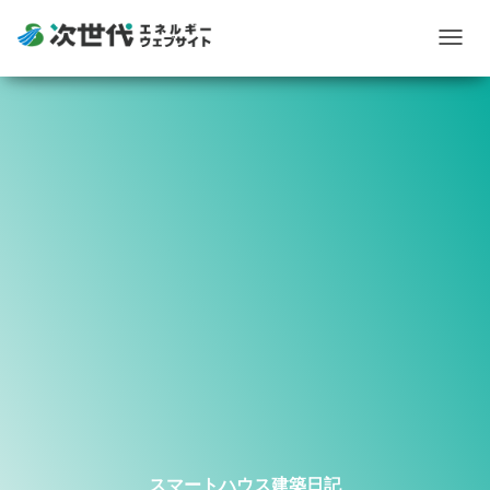
Togg
navig
スマートハウス建築日記