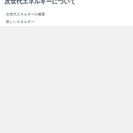
次世代エネルギーについて
次世代エネルギーの概要
新しいエネルギー
スマートコミュニティ
エネルギー関連施設紹介
エネルギー関連施設マップ
その他情報
よくある質問（Ｑ＆Ａ）
資料ダウンロード
リンク集
サイトマップ
個人情報保護方針
お問い合わせ
Copyright © 2012 -
2026 Satsumasendai City All rights