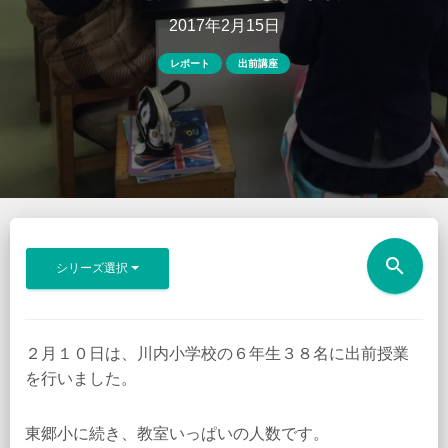
2017年2月15日
レポート
出前講座
search
シリーズ選択
２月１０日は、川内小学校の６年生３８名に出前授業
を行いました。
東郷小に続き、教室いっぱいの人数です。