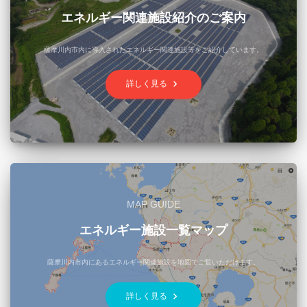
エネルギー関連施設紹介のご案内
薩摩川内市内に導入されたエネルギー関連施設等をご紹介しています。
keyboard_arrow_right
詳しく見る
MAP GUIDE
エネルギー施設一覧マップ
薩摩川内市内にあるエネルギー関連施設を地図でご覧いただけます。
keyboard_arrow_right
詳しく見る