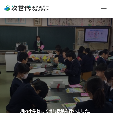
Togg
navig
川内小学校にて出前授業を行いました。