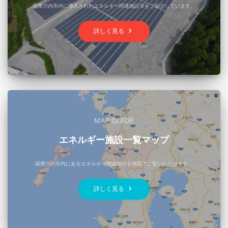
薩摩川内市内に導入されたエネルギー関連施設等をご紹介しています。
keyboard_arrow_right
詳しく見る
MAP GUIDE
エネルギー施設一覧マップ
薩摩川内市内にあるエネルギー関連施設を地図でご覧いただけます。
keyboard_arrow_right
詳しく見る