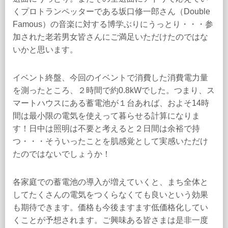
くプロトランペッターである坂口修一郎さん（Double
Famous）の音楽に対する博学ぶりにうっとり・・・参
加された老若男女皆さんにご満足いただけたのではな
いかと思います。
イベント終盤、今回のイベントで消費した消費電力量
を測ったところ、２時間で約0.8kWでした。つまり、ス
マートハウスにある蓄電池が１台あれば、およそ14時
間は最小限の電気を使えって暮らせる計算になりま
す！日中は照明は不要と考えると２日間は余裕で持
つ・・・そういったことを肌感覚として実感いただけ
たのではないでしょうか！
各家庭での蓄電池の導入が増えていくと、まち全体と
してたくさんの電気をつくらなくても良いという効果
も期待できます。価格も今後ますます低価格化してい
くことが予想されます。ご興味ある皆さまは是非一度