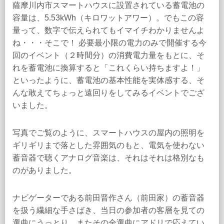
薩摩川内市スマートハウスに設置されている蓄電池の
容量は、5.53kWh（キロワットアワー）。でもこの容
量って、数字で伝えられてもイマイチわかりませんよ
ね・・・そこで！ 必要最小限の電力のみで開催する今
回のイベント（２時間分）の消費電力量をもとに、そ
れを蓄電池に換算すると「これくらい持ちますよ！」
といったように、蓄電池の基本性能を実体感する、そ
んな敢えてちょっと遠回りをしてみるイベントでござ
いました。
写真でご覧のように、スマートハウスの屋内の照明を
ギリギリまで落とした雰囲気のもと、電気を使わない
蓄音器で聴くアナログ音楽は、それはそれは格別なも
のがありました。
ナビゲーターである前田晋作さん（前田家）の蓄音器
を扱う繊細な手さばき、当日の参加者の客層を見ての
選曲にうっとり。またその全選曲にアドリで応えてい