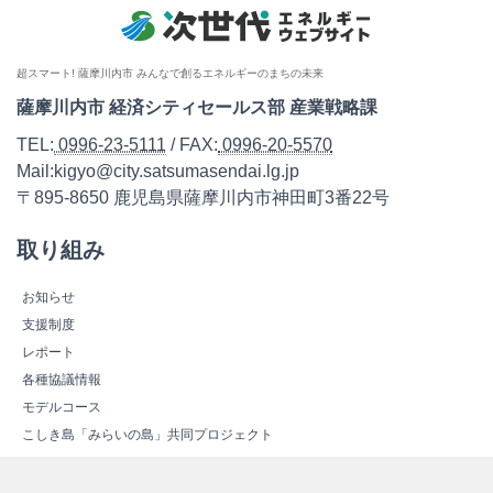
超スマート! 薩摩川内市 みんなで創るエネルギーのまちの未来
薩摩川内市 経済シティセールス部 産業戦略課
TEL:
0996-23-5111
/ FAX:
0996-20-5570
Mail:kigyo@city.satsumasendai.lg.jp
〒895-8650 鹿児島県薩摩川内市神田町3番22号
取り組み
お知らせ
支援制度
レポート
各種協議情報
モデルコース
こしき島「みらいの島」共同プロジェクト
次世代エネルギーについて