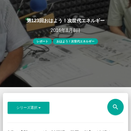
第123回おはよう！次世代エネルギー
2016年8月8日
レポート
おはよう！次世代エネルギー
search
シリーズ選択