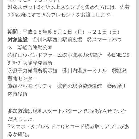
対象スポット6ヶ所以上スタンプを集めた方には、先着
100組様にすてきなプレゼントをお渡しします。
期間
：平成２８年度８月１日（月）～２１日（日）
対象施設
：①川内駅西口駅前広場 ②スマートハウ
ス ③総合運動公園
④柳山ウインドファーム⑤小鷹水力発電所 ⑥ENEOS
ｸﾞﾛｰﾌﾞ太陽光発電所
⑦原子力発電所展示館 ⑧川内港ターミナル ⑨甑島
蓄電センター
⑩超小型モビリティ ⑪道の駅樋脇遊湯館 ⑫薩摩川
内市役所
参加方法
は現地スタートパターンでご紹介させていた
だきました。
?スマホ・タブレットにＱＲコード読み取りアプリがあ
るか確認。