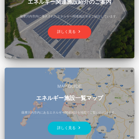
エネルギー関連施設紹介のご案内
薩摩川内市内に導入されたエネルギー関連施設等をご紹介しています。
keyboard_arrow_right
詳しく見る
MAP GUIDE
エネルギー施設一覧マップ
薩摩川内市内にあるエネルギー関連施設を地図でご覧いただけます。
keyboard_arrow_right
詳しく見る