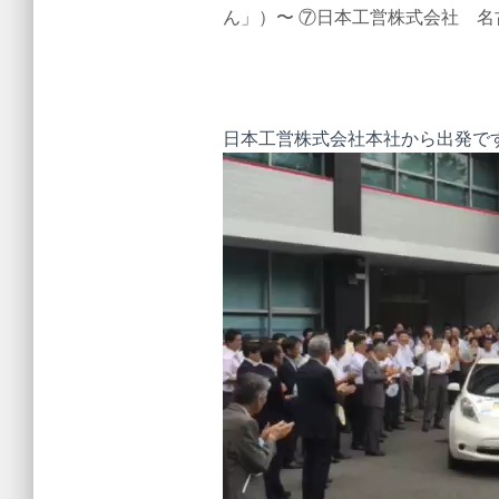
ん」）
〜
⑦日本工営株式会社 名
日本工営株式会社本社から出発で
動
画
プ
レ
ー
ヤ
ー