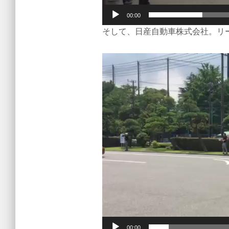
00:00
そして、日産自動車株式会社。リ
動
画
プ
レ
ー
ヤ
ー
00:00