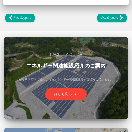
前の記事へ
次の記事へ
FACILITY GUIDE
エネルギー関連施設紹介のご案内
薩摩川内市内に導入されたエネルギー関連施設等をご紹介しています。
keyboard_arrow_right
詳しく見る