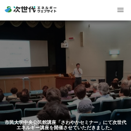
Togg
navig
市民大学中央公民館講座「さわやかセミナー」にて次世代
エネルギー講座を開催させていただきました。