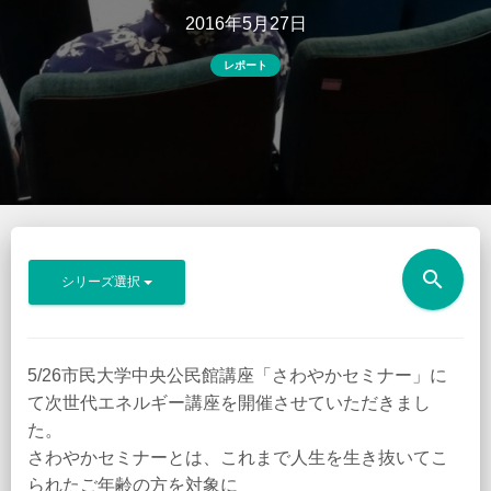
2016年5月27日
レポート
search
シリーズ選択
5/26市民大学中央公民館講座「さわやかセミナー」に
て次世代エネルギー講座を開催させていただきまし
た。
さわやかセミナーとは、これまで人生を生き抜いてこ
られたご年齢の方を対象に