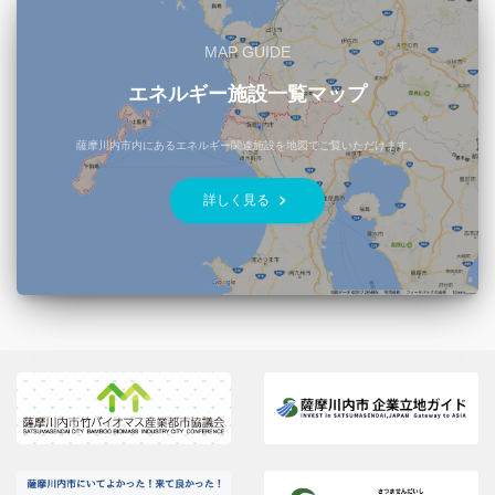
MAP GUIDE
エネルギー施設一覧マップ
薩摩川内市内にあるエネルギー関連施設を地図でご覧いただけます。
keyboard_arrow_right
詳しく見る