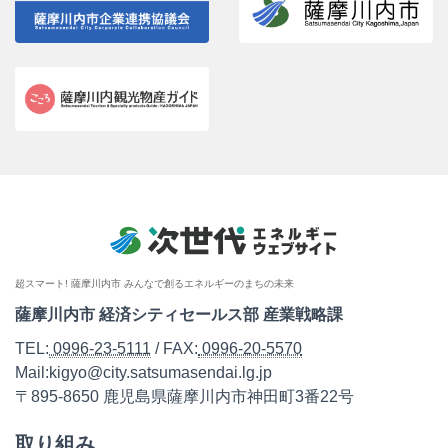
超スマート! 薩摩川内市 みんなで創るエネルギーのまちの未来
薩摩川内市 経済シティセールス部 産業戦略課
TEL:
0996-23-5111
/ FAX:
0996-20-5570
Mail:kigyo@city.satsumasendai.lg.jp
〒895-8650 鹿児島県薩摩川内市神田町3番22号
取り組み