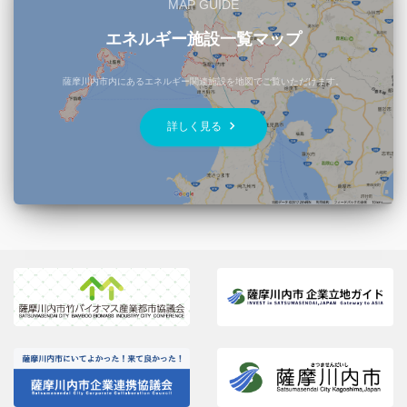
MAP GUIDE
エネルギー施設一覧マップ
薩摩川内市内にあるエネルギー関連施設を地図でご覧いただけます。
keyboard_arrow_right
詳しく見る