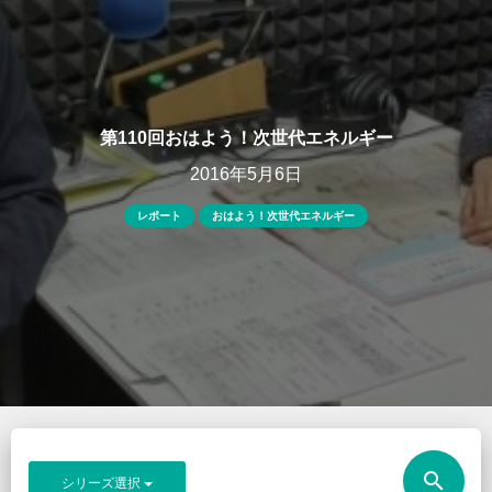
第110回おはよう！次世代エネルギー
2016年5月6日
レポート
おはよう！次世代エネルギー
search
シリーズ選択