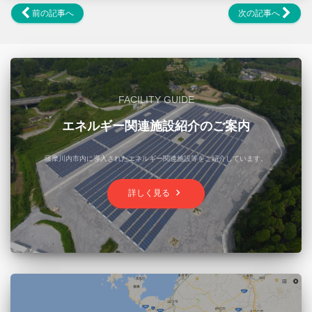
前の記事へ
次の記事へ
FACILITY GUIDE
エネルギー関連施設紹介のご案内
薩摩川内市内に導入されたエネルギー関連施設等をご紹介しています。
keyboard_arrow_right
詳しく見る