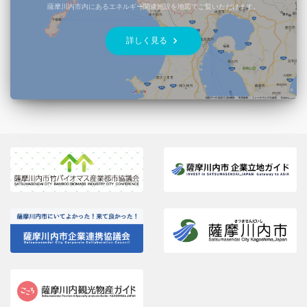
薩摩川内市内にあるエネルギー関連施設を地図でご覧いただけます。
keyboard_arrow_right
詳しく見る