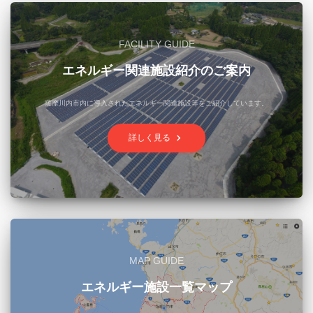
FACILITY GUIDE
エネルギー関連施設紹介のご案内
薩摩川内市内に導入されたエネルギー関連施設等をご紹介しています。
keyboard_arrow_right
詳しく見る
MAP GUIDE
エネルギー施設一覧マップ