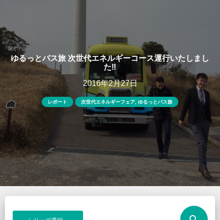
ゆるっとバス旅 次世代エネルギーコース運行いたしまし
た‼︎
2016年2月27日
レポート
次世代エネルギーフェア
,
ゆるっとバス旅
search