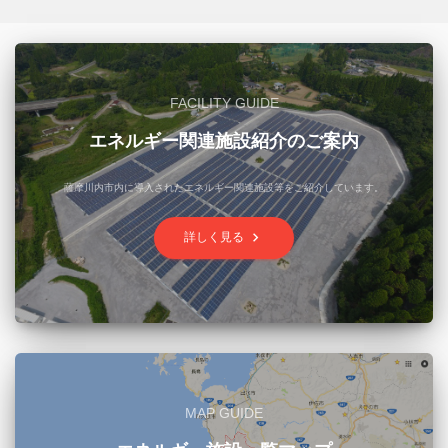
FACILITY GUIDE
エネルギー関連施設紹介のご案内
薩摩川内市内に導入されたエネルギー関連施設等をご紹介しています。
keyboard_arrow_right
詳しく見る
MAP GUIDE