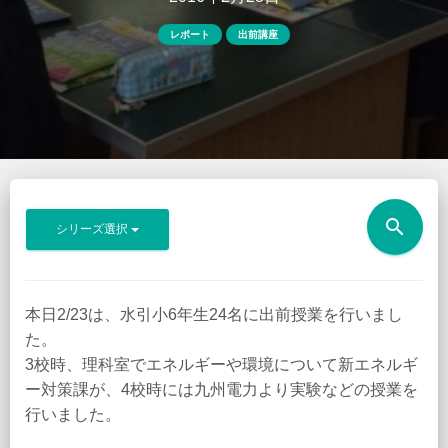
レポート
出前講座
search
シリーズ選択
本日2/23は、水引小6年生24名に出前授業を行いまし
た。
3校時、理科室でエネルギーや環境について新エネルギ
ー対策課が、4校時には九州電力より実験などの授業を
行いました。