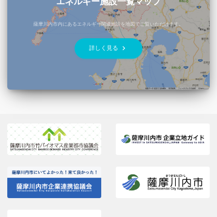
エネルギー施設一覧マップ
薩摩川内市内にあるエネルギー関連施設を地図でご覧いただけます。
keyboard_arrow_right
詳しく見る