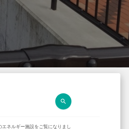
search
川内市のエネルギー施設をご覧になりまし