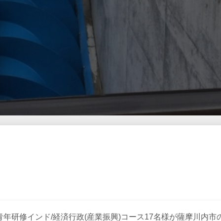
力機構)青年研修インド/経済行政(産業振興)コース17名様が薩摩