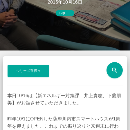
2015年10月16日
レポート
search
シリーズ選択
本日10/16は【新エネルギー対策課 井上貴志、下薗朋
美】がお話させていただきました。
昨年10/1にOPENした薩摩川内市スマートハウスが1周
年を迎えました。これまでの振り返りと来週末に行わ