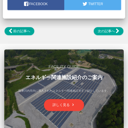
FACEBOOK
TWITTER
前の記事へ
次の記事へ
FACILITY GUIDE
エネルギー関連施設紹介のご案内
薩摩川内市内に導入されたエネルギー関連施設等をご紹介しています。
keyboard_arrow_right
詳しく見る