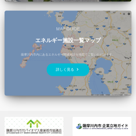
MAP GUIDE
エネルギー施設一覧マップ
薩摩川内市内にあるエネルギー関連施設を地図でご覧いただけます。
keyboard_arrow_right
詳しく見る