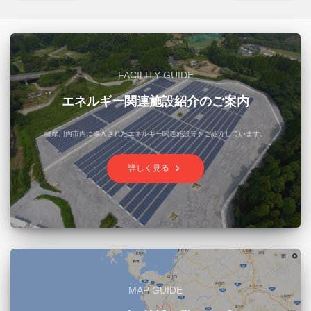
FACILITY GUIDE
エネルギー関連施設紹介のご案内
薩摩川内市内に導入されたエネルギー関連施設等をご紹介しています。
keyboard_arrow_right
詳しく見る
MAP GUIDE