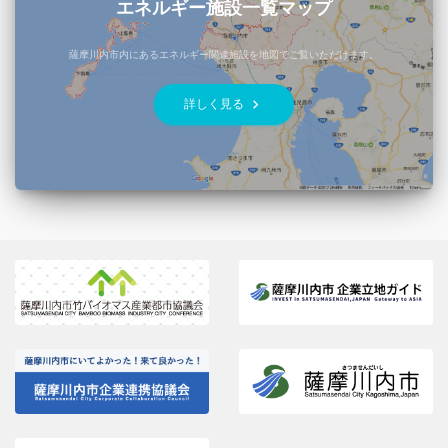
エネルギー施設一覧マップ
薩摩川内市内にあるエネルギー関連施設を地図でご覧いただけます。
keyboard_arrow_right
詳しく見る