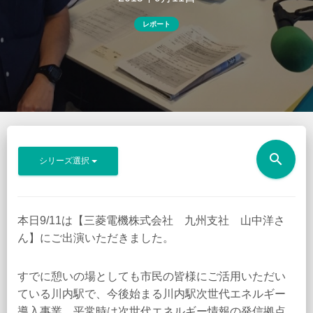
レポート
search
シリーズ選択
本日9/11は【三菱電機株式会社 九州支社 山中洋さ
ん】にご出演いただきました。
すでに憩いの場としても市民の皆様にご活用いただい
ている川内駅で、今後始まる川内駅次世代エネルギー
導入事業。平常時は次世代エネルギー情報の発信拠点