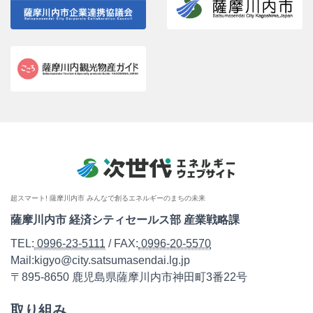
超スマート! 薩摩川内市 みんなで創るエネルギーのまちの未来
薩摩川内市 経済シティセールス部 産業戦略課
TEL:
0996-23-5111
/ FAX:
0996-20-5570
Mail:kigyo@city.satsumasendai.lg.jp
〒895-8650 鹿児島県薩摩川内市神田町3番22号
取り組み