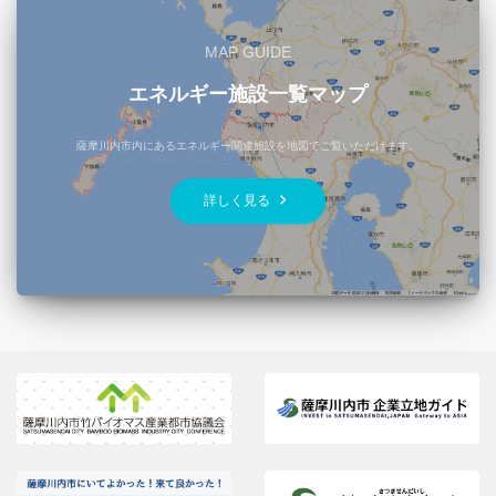
MAP GUIDE
エネルギー施設一覧マップ
薩摩川内市内にあるエネルギー関連施設を地図でご覧いただけます。
keyboard_arrow_right
詳しく見る