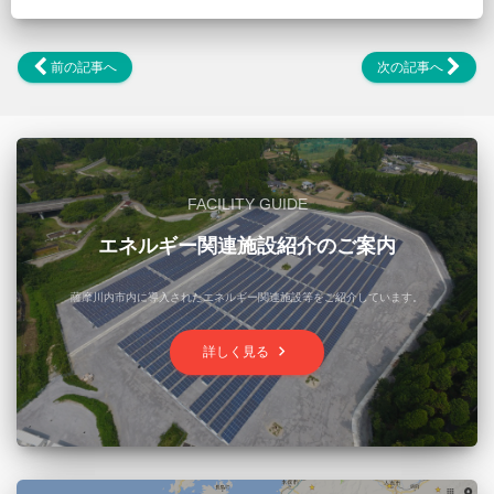
前の記事へ
次の記事へ
FACILITY GUIDE
エネルギー関連施設紹介のご案内
薩摩川内市内に導入されたエネルギー関連施設等をご紹介しています。
keyboard_arrow_right
詳しく見る