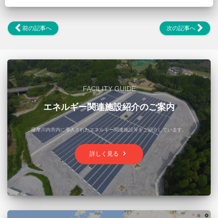
前の記事へ
次の記事へ
FACILITY GUIDE
エネルギー関連施設紹介のご案内
薩摩川内市内に導入されたエネルギー関連施設等をご紹介しています。
keyboard_arrow_right
詳しく見る