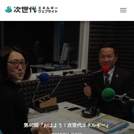
Togg
navig
第40回『おはよう！次世代エネルギー』