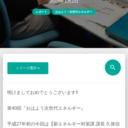
2015年1月2日
レポート
おはよう！次世代エネルギー
search
シリーズ選択
明けましておめでとうございます‼︎
第40回『おはよう次世代エネルギー』
平成27年初の今回は【新エネルギー対策課 課長 久保信