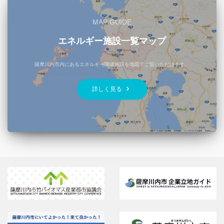
MAP GUIDE
エネルギー施設一覧マップ
薩摩川内市内にあるエネルギー関連施設を地図でご覧いただけます。
keyboard_arrow_right
詳しく見る