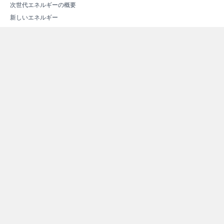
次世代エネルギーの概要
新しいエネルギー
スマートコミュニティ
エネルギー関連施設紹介
エネルギー関連施設マップ
その他情報
よくある質問（Ｑ＆Ａ）
資料ダウンロード
リンク集
サイトマップ
個人情報保護方針
お問い合わせ
Copyright © 2012 -
2026 Satsumasendai City All rights
reserved.