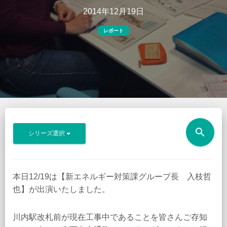
2014年12月19日
レポート
search
シリーズ選択
本日12/19は【新エネルギー対策課グループ長 入枝哲
也】が出演いたしました。
川内駅改札前が現在工事中であることを皆さんご存知