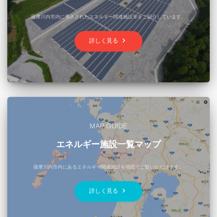
薩摩川内市内に導入されたエネルギー関連施設等をご紹介しています。
keyboard_arrow_right
詳しく見る
MAP GUIDE
エネルギー施設一覧マップ
薩摩川内市内にあるエネルギー関連施設を地図でご覧いただけます。
keyboard_arrow_right
詳しく見る