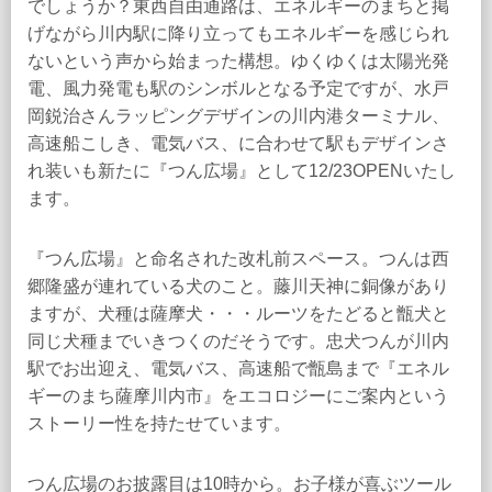
でしょうか？東西自由通路は、エネルギーのまちと掲
げながら川内駅に降り立ってもエネルギーを感じられ
ないという声から始まった構想。ゆくゆくは太陽光発
電、風力発電も駅のシンボルとなる予定ですが、水戸
岡鋭治さんラッピングデザインの川内港ターミナル、
高速船こしき、電気バス、に合わせて駅もデザインさ
れ装いも新たに『つん広場』として12/23OPENいたし
ます。
『つん広場』と命名された改札前スペース。つんは西
郷隆盛が連れている犬のこと。藤川天神に銅像があり
ますが、犬種は薩摩犬・・・ルーツをたどると甑犬と
同じ犬種までいきつくのだそうです。忠犬つんが川内
駅でお出迎え、電気バス、高速船で甑島まで『エネル
ギーのまち薩摩川内市』をエコロジーにご案内という
ストーリー性を持たせています。
つん広場のお披露目は10時から。お子様が喜ぶツール