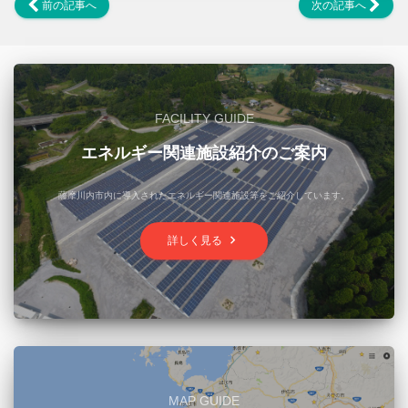
前の記事へ
次の記事へ
FACILITY GUIDE
エネルギー関連施設紹介のご案内
薩摩川内市内に導入されたエネルギー関連施設等をご紹介しています。
keyboard_arrow_right
詳しく見る
MAP GUIDE