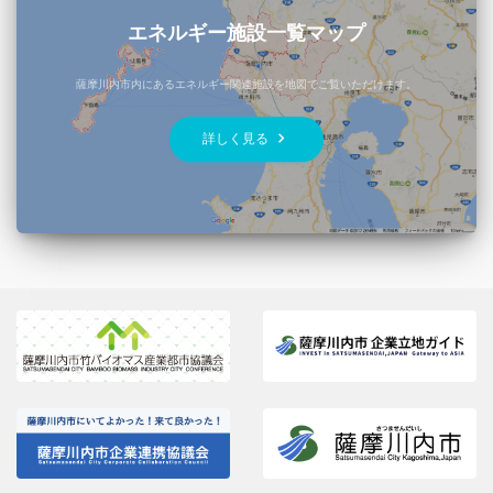
エネルギー施設一覧マップ
薩摩川内市内にあるエネルギー関連施設を地図でご覧いただけます。
keyboard_arrow_right
詳しく見る