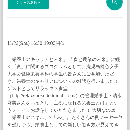
search
シリーズ選択
11/23(Sat.) 16:30-19:00開催
「栄養士のキャリアと未来」 「食と農業の未来」に続
く「食」に関するプログラムとして、鹿児島純心女子
大学の健康栄養学科の学生の皆さんにご参加いただ
き、栄養士のキャリアについての対話を行いました！
ゲストとしてリラックス食堂
（http://relaxshokudo.tumblr.com/）の管理栄養士・清水
麻美さんをお招きし「主役になれる栄養士とは」とい
うテーマでお話をしていただきました！ 大切なのは
「栄養士のスキル」×「○○」。たくさんの良いモヤモヤ
を残しつつ、栄養士としての新しい働き方が見えてき