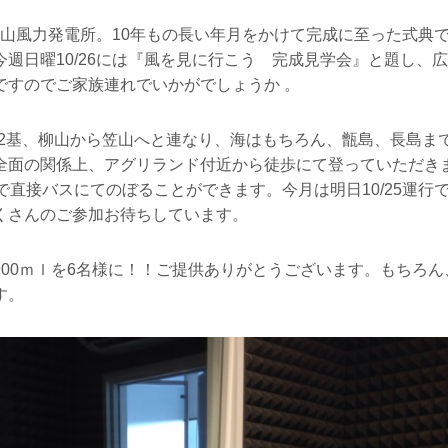
の柳山風力発電所。10年もの長い年月をかけて完成に至った式典
週日曜10/26には『風を見に行こう 完成見学会』と題し、
ですのでご家族連れでいかがでしょうか 。
が12基、柳山から笠山へと連なり、海はもちろん、甑島、長島ま
全面の関係上、アグリランド付近から徒歩にて登っていただき
で直接バスにてのぼることができます。今月は明日10/25運行
くさんのご参加お待ちしています。
900ｍｌを6名様に！！ご提供ありがとうございます。もちろ
す。