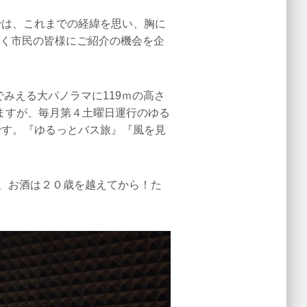
では、これまでの経緯を思い、胸に
広く市民の皆様にご紹介の機会を企
でみえる大パノラマに119ｍの高さ
ますが、毎月第４土曜日運行のゆる
です。『ゆるっとバス旅』『風を見
ん、お酒は２０歳を越えてから！た