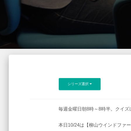
シリーズ選択
毎週金曜日朝8時～8時半。クイズ
本日10/24は【柳山ウインドフ