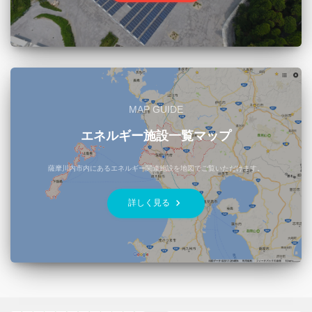
MAP GUIDE
エネルギー施設一覧マップ
薩摩川内市内にあるエネルギー関連施設を地図でご覧いただけます。
keyboard_arrow_right
詳しく見る