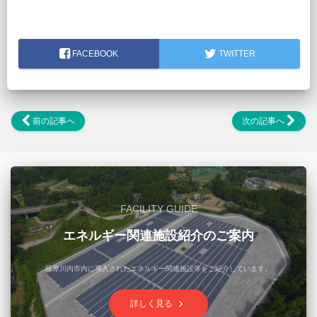
FACEBOOK
TWITTER
前の記事へ
次の記事へ
FACILITY GUIDE
エネルギー関連施設紹介のご案内
薩摩川内市内に導入されたエネルギー関連施設等をご紹介しています。
keyboard_arrow_right
詳しく見る