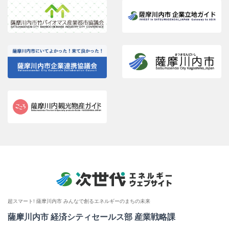
超スマート! 薩摩川内市 みんなで創るエネルギーのまちの未来
薩摩川内市 経済シティセールス部 産業戦略課