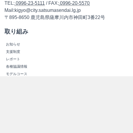
TEL:
0996-23-5111
/ FAX:
0996-20-5570
Mail:kigyo@city.satsumasendai.lg.jp
〒895-8650 鹿児島県薩摩川内市神田町3番22号
取り組み
お知らせ
支援制度
レポート
各種協議情報
モデルコース
こしき島「みらいの島」共同プロジェクト
次世代エネルギーについて
次世代エネルギーの概要
新しいエネルギー
スマートコミュニティ
エネルギー関連施設紹介