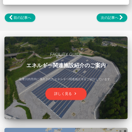
前の記事へ
次の記事へ
FACILITY GUIDE
エネルギー関連施設紹介のご案内
薩摩川内市内に導入されたエネルギー関連施設等をご紹介しています。
keyboard_arrow_right
詳しく見る