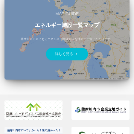
MAP GUIDE
エネルギー施設一覧マップ
薩摩川内市内にあるエネルギー関連施設を地図でご覧いただけます。
keyboard_arrow_right
詳しく見る