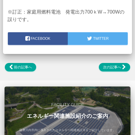
※訂正：家庭用燃料電池 発電出力700ｋW→700Wの
誤りです。
FACEBOOK
TWITTER
前の記事へ
次の記事へ
FACILITY GUIDE
エネルギー関連施設紹介のご案内
薩摩川内市内に導入されたエネルギー関連施設等をご紹介しています。