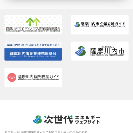
超スマート! 薩摩川内市 みんなで創るエネルギーのまちの未来