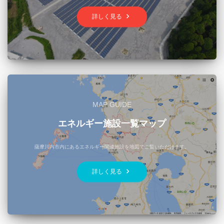
keyboard_arrow_right
詳しく見る
MAP GUIDE
エネルギー施設一覧マップ
薩摩川内市内にあるエネルギー関連施設を地図でご覧いただけます。
keyboard_arrow_right
詳しく見る