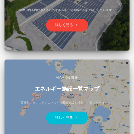
薩摩川内市内に導入されたエネルギー関連施設等をご紹介しています。
keyboard_arrow_right
詳しく見る
MAP GUIDE
エネルギー施設一覧マップ
薩摩川内市内にあるエネルギー関連施設を地図でご覧いただけます。
keyboard_arrow_right
詳しく見る