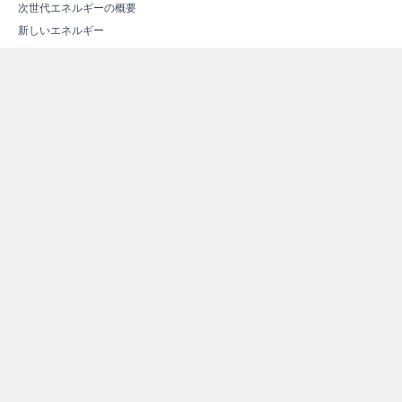
次世代エネルギーの概要
新しいエネルギー
スマートコミュニティ
エネルギー関連施設紹介
エネルギー関連施設マップ
その他情報
よくある質問（Ｑ＆Ａ）
資料ダウンロード
リンク集
サイトマップ
個人情報保護方針
お問い合わせ
Copyright © 2012 -
2026 Satsumasendai City All rights
reserved.