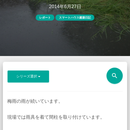
2014年6月27日
レポート
スマートハウス建築日記
search
シリーズ選択
梅雨の雨が続いています。
現場では雨具を着て間柱を取り付けています。