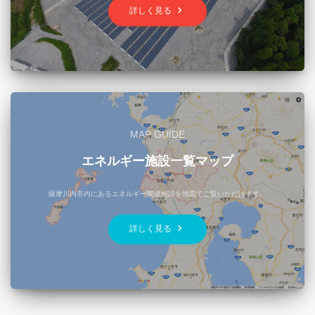
keyboard_arrow_right
詳しく見る
MAP GUIDE
エネルギー施設一覧マップ
薩摩川内市内にあるエネルギー関連施設を地図でご覧いただけます。
keyboard_arrow_right
詳しく見る