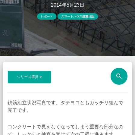
2014年5月23日
レポート
スマートハウス建築日記
search
シリーズ選択
鉄筋組立状況写真です。タテヨコともガッチリ組んで
完了です。
コンクリートで見えなくなってしまう重要な部分なの
で、しっかりと検査を受けて次の工程に進みます。