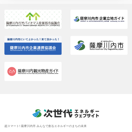
超スマート! 薩摩川内市 みんなで創るエネルギーのまちの未来