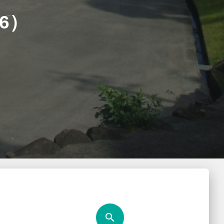
6）
search