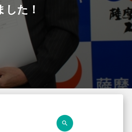
ました！
search