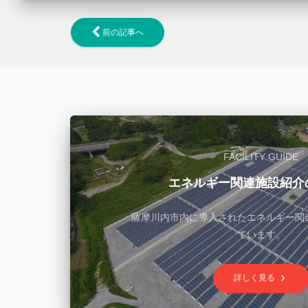
前の記事へ
FACILITY GUIDE
エネルギー関連施設紹介
薩摩川内市内に導入されたエネルギー関
ています。
keyboard_arrow_right
詳しく見る