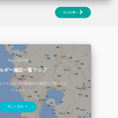
次の記事へ
MAP GUIDE
ルギー施設一覧マップ
るエネルギー関連施設を地図でご覧いただ
けます。
keyboard_arrow_right
詳しく見る