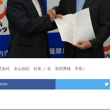
会社 永山在紀 社長 ／ 右 岩切秀雄 市長）
BOOK