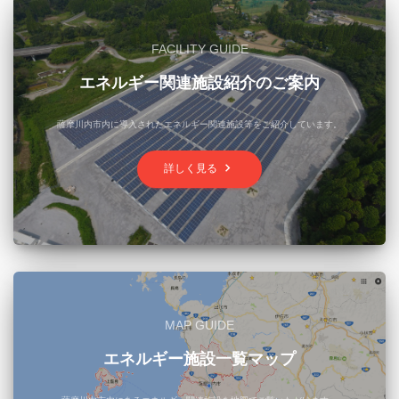
FACILITY GUIDE
エネルギー関連施設紹介のご案内
薩摩川内市内に導入されたエネルギー関連施設等をご紹介しています。
keyboard_arrow_right
詳しく見る
MAP GUIDE
エネルギー施設一覧マップ