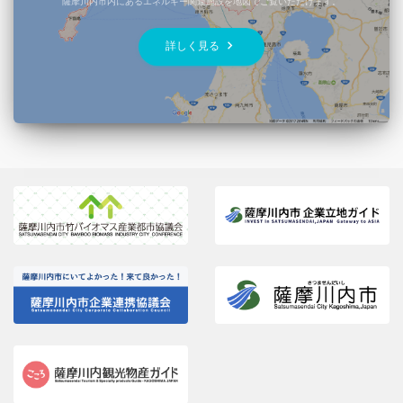
薩摩川内市内にあるエネルギー関連施設を地図でご覧いただけます。
keyboard_arrow_right
詳しく見る