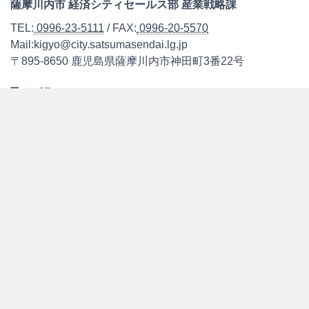
薩摩川内市 経済シティセールス部 産業戦略課
TEL:
0996-23-5111
/ FAX:
0996-20-5570
Mail:kigyo@city.satsumasendai.lg.jp
〒895-8650 鹿児島県薩摩川内市神田町3番22号
取り組み
お知らせ
支援制度
レポート
各種協議情報
モデルコース
こしき島「みらいの島」共同プロジェクト
次世代エネルギーについて
次世代エネルギーの概要
新しいエネルギー
スマートコミュニティ