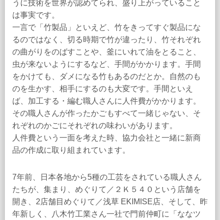
うに技術を世界が認めてられ、盛り上がっていること
は事実です。
一言で「竹製品」といえど、竹をきってすぐ製品にな
るのではなく、切る時期で竹が違ったり、竹それぞれ
の曲がりをのばすことや、釜にいれて油をとること、
虫が来ないようにするなど、手間がかかります。手間
をかけても、ダメになる竹もあるのだとか。自然のも
のを生かす、相手にするのも大変です。手間といえ
ば、加工する・編む職人さんに人件費がかかります。
その職人さんが作ったかごもすべて一緒じゃない、そ
れぞれのかごにそれぞれの味わいがあります。
人件費という一面を考えた時、協力会社と一緒に新商
品の作成に取り組まれています。
7年前、日本各地から5種の工芸をされている職人さん
たちが、集まり、めぐりて／２Ｋ５４０という店舗を
開き、2店舗目めぐりて／浅草 EKIMISE店、そして、昨
年新しく、八木竹工業さん一社で門前仲町に「ななツ