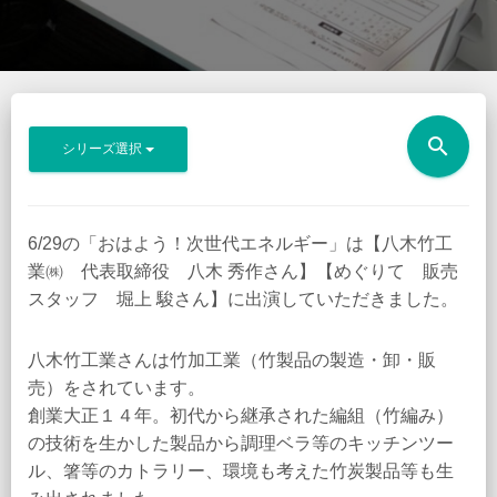
search
シリーズ選択
6/29の「おはよう！次世代エネルギー」は【八木竹工
業㈱ 代表取締役 八木 秀作さん】【めぐりて 販売
スタッフ 堀上 駿さん】に出演していただきました。
八木竹工業さんは竹加工業（竹製品の製造・卸・販
売）をされています。
創業大正１４年。初代から継承された編組（竹編み）
の技術を生かした製品から調理ベラ等のキッチンツー
ル、箸等のカトラリー、環境も考えた竹炭製品等も生