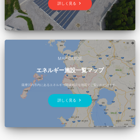
keyboard_arrow_right
詳しく見る
MAP GUIDE
エネルギー施設一覧マップ
薩摩川内市内にあるエネルギー関連施設を地図でご覧いただけます。
keyboard_arrow_right
詳しく見る