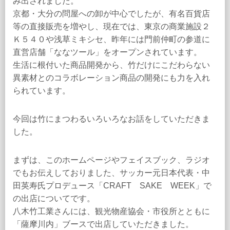
み出されました。
京都・大分の問屋への卸が中心でしたが、有名百貨店
等の直接販売を増やし、現在では、東京の商業施設２
Ｋ５４０や浅草ミキシセ、昨年には門前仲町の参道に
直営店舗「ななツール」をオープンされています。
生活に根付いた商品開発から、竹だけにこだわらない
異素材とのコラボレーション商品の開発にも力を入れ
られています。
今回は竹にまつわるいろいろなお話をしていただきま
した。
まずは、このホームページやフェイスブック、ラジオ
でもお伝えしておりました、サッカー元日本代表・中
田英寿氏プロデュース「CRAFT SAKE WEEK」で
の出店についてです。
八木竹工業さんには、観光物産協会・市役所とともに
「薩摩川内」ブースで出店していただきました。