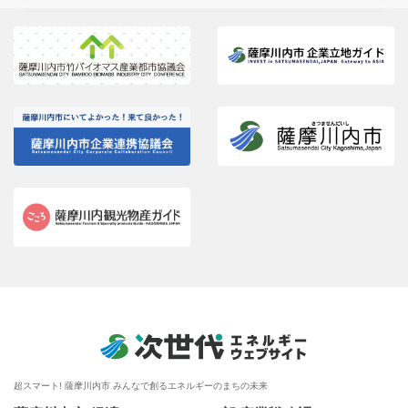
超スマート! 薩摩川内市 みんなで創るエネルギーのまちの未来