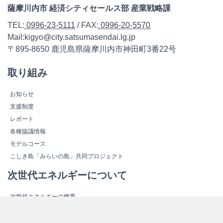
薩摩川内市 経済シティセールス部 産業戦略課
TEL:
0996-23-5111
/ FAX:
0996-20-5570
Mail:kigyo@city.satsumasendai.lg.jp
〒895-8650 鹿児島県薩摩川内市神田町3番22号
取り組み
お知らせ
支援制度
レポート
各種協議情報
モデルコース
こしき島「みらいの島」共同プロジェクト
次世代エネルギーについて
次世代エネルギーの概要
新しいエネルギー
スマートコミュニティ