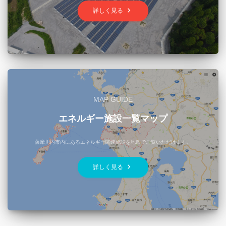
keyboard_arrow_right
詳しく見る
MAP GUIDE
エネルギー施設一覧マップ
薩摩川内市内にあるエネルギー関連施設を地図でご覧いただけます。
keyboard_arrow_right
詳しく見る