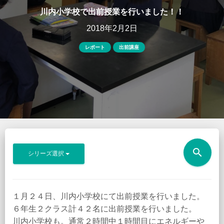
川内小学校で出前授業を行いました！！
2018年2月2日
レポート
出前講座
search
シリーズ選択
１月２４日、川内小学校にて出前授業を行いました。
６年生２クラス計４２名に出前授業を行いました。
川内小学校も。通常２時間中１時間目にエネルギーや