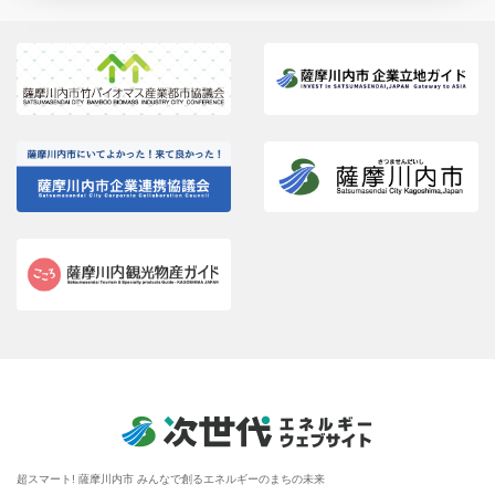
超スマート! 薩摩川内市 みんなで創るエネルギーのまちの未来